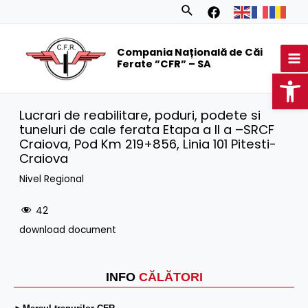
Skip
Search
to
MA
content
Compania Națională de Căi
M
Ferate ”CFR” – SA
Op
Lucrari de reabilitare, poduri, podete si
tuneluri de cale ferata Etapa a II a –SRCF
Craiova, Pod Km 219+856, Linia 101 Pitesti-
Craiova
Nivel Regional
42
download document
INFO
CĂLĂTORI