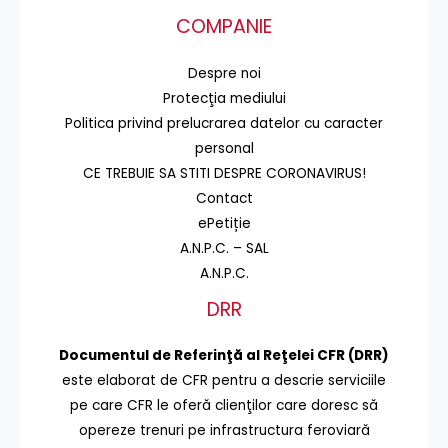
COMPANIE
Despre noi
Protecţia mediului
Politica privind prelucrarea datelor cu caracter
personal
CE TREBUIE SA STITI DESPRE CORONAVIRUS!
Contact
ePetiție
A.N.P.C. – SAL
A.N.P.C.
DRR
Documentul de Referinţă al Reţelei CFR (DRR)
este elaborat de CFR pentru a descrie serviciile
pe care CFR le oferă clienţilor care doresc să
opereze trenuri pe infrastructura feroviară