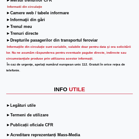
►Mersul trenurilor CFR
Informatii din circulaţie
►Camere web / tabele informare
►Informaţii din gări
►Trenul meu
►Trenuri directe
►Drepturile pasagerilor din transportul feroviar
Informaţiile din circulaţie sunt variabile, valabile doar pentru data şi ora solicitării
lor.
Nu ne asumăm răspunderea pentru eventuale pagube directe, indirecte sau
circumstanțiale produse prin utilizarea acestor informații.
În caz de urgenţe, apelaţi numărul european unic 112. Gratuit în orice reţea de
telefonie.
INFO
UTILE
►Legături utile
►Termeni de utilizare
►Publicații oficiale CFR
►Acreditare reprezentanți Mass-Media