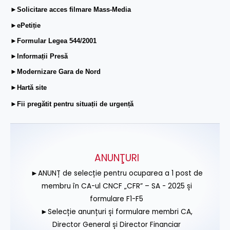
►Solicitare acces filmare Mass-Media
►ePetiție
►Formular Legea 544/2001
►Informații Presă
►Modernizare Gara de Nord
►Hartă site
►Fii pregătit pentru situații de urgență
ANUNŢURI
►ANUNȚ de selecție pentru ocuparea a 1 post de
membru în CA-ul CNCF „CFR” – SA - 2025 și
formulare F1-F5
►Selecție anunțuri și formulare membri CA,
Director General și Director Financiar