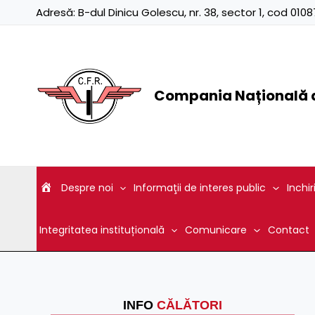
Skip
Adresă:
B-dul Dinicu Golescu, nr. 38, sector 1, cod 01
to
content
Compania Națională d
Despre noi
Informaţii de interes public
Inchir
Integritatea instituțională
Comunicare
Contact
INFO
CĂLĂTORI