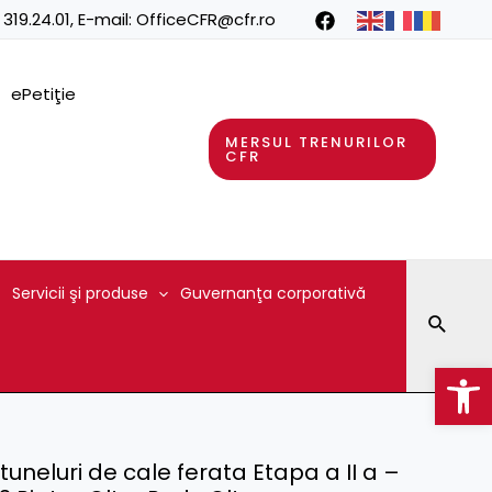
 319.24.01
, E-mail:
OfficeCFR@cfr.ro
ePetiţie
MERSUL TRENURILOR
CFR
Servicii şi produse
Guvernanţa corporativă
Searc
Op
 tuneluri de cale ferata Etapa a II a –