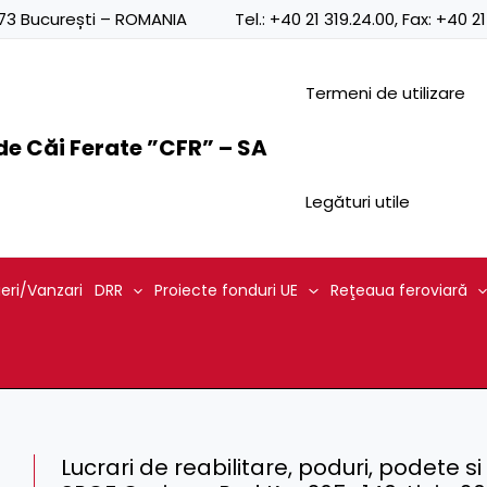
0873 București – ROMANIA
Tel.:
+40 21 319.24.00
, Fax:
+40 21
Termeni de utilizare
e Căi Ferate ”CFR” – SA
Legături utile
ieri/Vanzari
DRR
Proiecte fonduri UE
Reţeaua feroviară
Lucrari de reabilitare, poduri, podete si