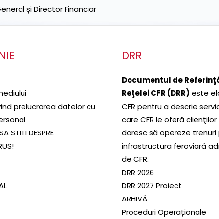
neral și Director Financiar
NIE
DRR
Documentul de Referinţă
mediului
Reţelei CFR (DRR)
este el
ivind prelucrarea datelor cu
CFR pentru a descrie servic
ersonal
care CFR le oferă clienţilor
SA STITI DESPRE
doresc să opereze trenuri
RUS!
infrastructura feroviară a
de CFR.
DRR 2026
SAL
DRR 2027 Proiect
ARHIVĂ
Proceduri Operaționale