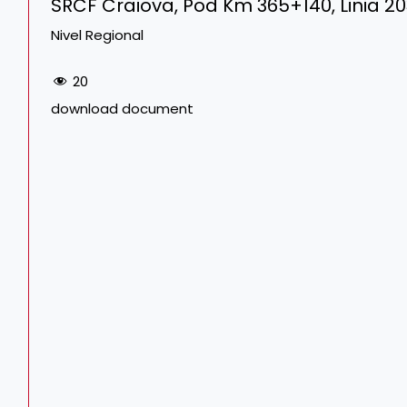
SRCF Craiova, Pod Km 365+140, Linia 203
Nivel Regional
20
download document