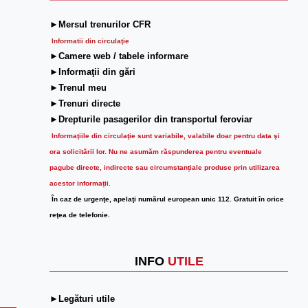
►Mersul trenurilor CFR
Informatii din circulaţie
►Camere web / tabele informare
►Informaţii din gări
►Trenul meu
►Trenuri directe
►Drepturile pasagerilor din transportul feroviar
Informaţiile din circulaţie sunt variabile, valabile doar pentru data şi
ora solicitării lor.
Nu ne asumăm răspunderea pentru eventuale
pagube directe, indirecte sau circumstanțiale produse prin utilizarea
acestor informații.
În caz de urgenţe, apelaţi numărul european unic 112. Gratuit în orice
reţea de telefonie.
INFO
UTILE
►Legături utile