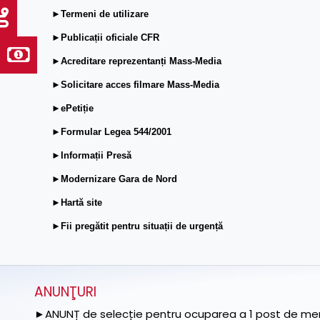
►Termeni de utilizare
►Publicații oficiale CFR
►Acreditare reprezentanți Mass-Media
►Solicitare acces filmare Mass-Media
►ePetiție
►Formular Legea 544/2001
►Informații Presă
►Modernizare Gara de Nord
►Hartă site
►Fii pregătit pentru situații de urgență
ANUNŢURI
►ANUNȚ de selecție pentru ocuparea a 1 post de memb