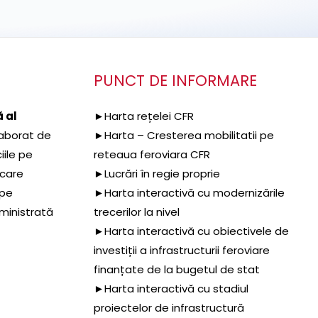
PUNCT DE INFORMARE
 al
►Harta rețelei CFR
aborat de
►Harta – Cresterea mobilitatii pe
iile pe
reteaua feroviara CFR
 care
►Lucrări în regie proprie
 pe
►Harta interactivă cu modernizările
dministrată
trecerilor la nivel
►Harta interactivă cu obiectivele de
investiții a infrastructurii feroviare
finanțate de la bugetul de stat
►Harta interactivă cu stadiul
proiectelor de infrastructură