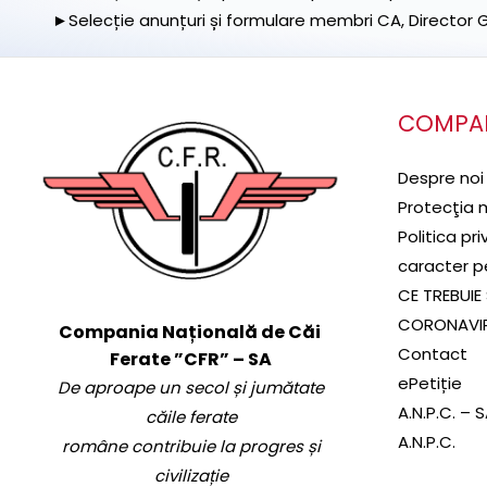
►Selecție anunțuri și formulare membri CA, Director Ge
COMPA
Despre noi
Protecţia 
Politica pr
caracter p
CE TREBUIE 
CORONAVI
Compania Națională de Căi
Contact
Ferate ”CFR” – SA
ePetiție
De aproape un secol și jumătate
A.N.P.C. – 
căile ferate
A.N.P.C.
române contribuie la progres și
civilizație