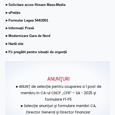
►Solicitare acces filmare Mass-Media
►ePetiție
►Formular Legea 544/2001
►Informații Presă
►Modernizare Gara de Nord
►Hartă site
►Fii pregătit pentru situații de urgență
ANUNŢURI
►ANUNȚ de selecție pentru ocuparea a 1 post de
membru în CA-ul CNCF „CFR” – SA - 2025 și
formulare F1-F5
►Selecție anunțuri și formulare membri CA,
Director General și Director Financiar