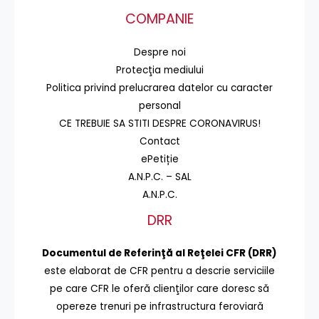
COMPANIE
Despre noi
Protecţia mediului
Politica privind prelucrarea datelor cu caracter
personal
CE TREBUIE SA STITI DESPRE CORONAVIRUS!
Contact
ePetiție
A.N.P.C. – SAL
A.N.P.C.
DRR
Documentul de Referinţă al Reţelei CFR (DRR)
este elaborat de CFR pentru a descrie serviciile
pe care CFR le oferă clienţilor care doresc să
opereze trenuri pe infrastructura feroviară