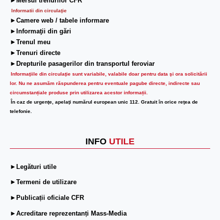
►Mersul trenurilor CFR
Informatii din circulaţie
►Camere web / tabele informare
►Informaţii din gări
►Trenul meu
►Trenuri directe
►Drepturile pasagerilor din transportul feroviar
Informaţiile din circulaţie sunt variabile, valabile doar pentru data şi ora solicitării
lor.
Nu ne asumăm răspunderea pentru eventuale pagube directe, indirecte sau
circumstanțiale produse prin utilizarea acestor informații.
În caz de urgenţe, apelaţi numărul european unic 112. Gratuit în orice reţea de
telefonie.
INFO
UTILE
►Legături utile
►Termeni de utilizare
►Publicații oficiale CFR
►Acreditare reprezentanți Mass-Media