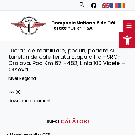
Skip
Search
to
MA
content
Compania Națională de Căi
M
Ferate ”CFR” – SA
Op
Lucrari de reabilitare, poduri, podete si
tuneluri de cale ferata Etapa a II a –SRCF
Craiova, Pod Km 67 +482, Linia 100 Videle –
Orsova
Nivel Regional
36
download document
INFO
CĂLĂTORI