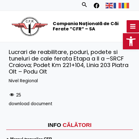
Skip
Search
to
MA
content
Compania Națională de Căi
M
Ferate ”CFR” – SA
Op
Lucrari de reabilitare, poduri, podete si
tuneluri de cale ferata Etapa a II a –SRCF
Craiova; Podet Km 221+104, Linia 203 Piatra
Olt – Podu Olt
Nivel Regional
25
download document
INFO
CĂLĂTORI