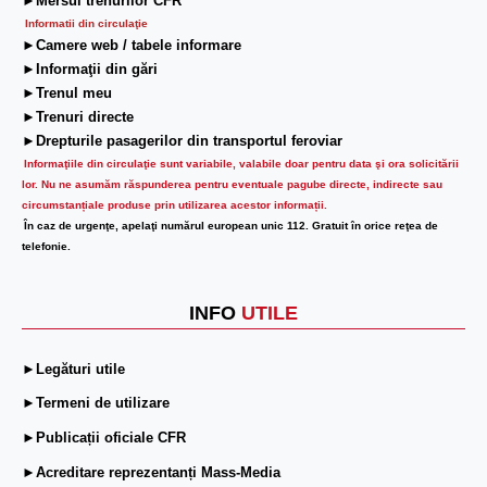
►Mersul trenurilor CFR
Informatii din circulaţie
►Camere web / tabele informare
►Informaţii din gări
►Trenul meu
►Trenuri directe
►Drepturile pasagerilor din transportul feroviar
Informaţiile din circulaţie sunt variabile, valabile doar pentru data şi ora solicitării
lor.
Nu ne asumăm răspunderea pentru eventuale pagube directe, indirecte sau
circumstanțiale produse prin utilizarea acestor informații.
În caz de urgenţe, apelaţi numărul european unic 112. Gratuit în orice reţea de
telefonie.
INFO
UTILE
►Legături utile
►Termeni de utilizare
►Publicații oficiale CFR
►Acreditare reprezentanți Mass-Media