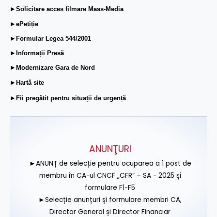
►Solicitare acces filmare Mass-Media
►ePetiție
►Formular Legea 544/2001
►Informații Presă
►Modernizare Gara de Nord
►Hartă site
►Fii pregătit pentru situații de urgență
ANUNŢURI
►ANUNȚ de selecție pentru ocuparea a 1 post de
membru în CA-ul CNCF „CFR” – SA - 2025 și
formulare F1-F5
►Selecție anunțuri și formulare membri CA,
Director General și Director Financiar