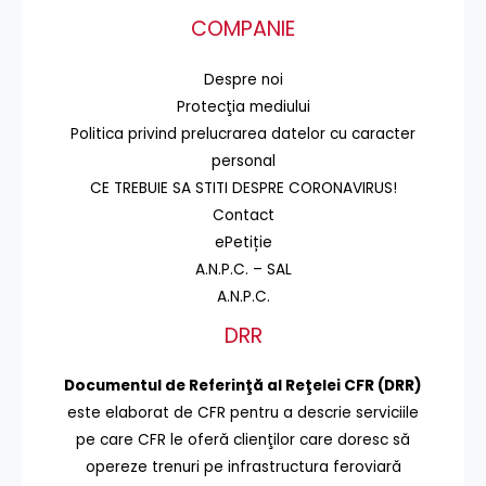
COMPANIE
Despre noi
Protecţia mediului
Politica privind prelucrarea datelor cu caracter
personal
CE TREBUIE SA STITI DESPRE CORONAVIRUS!
Contact
ePetiție
A.N.P.C. – SAL
A.N.P.C.
DRR
Documentul de Referinţă al Reţelei CFR (DRR)
este elaborat de CFR pentru a descrie serviciile
pe care CFR le oferă clienţilor care doresc să
opereze trenuri pe infrastructura feroviară