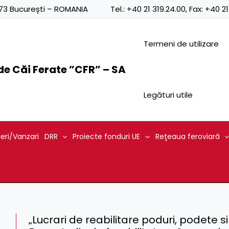
0873 București – ROMANIA
Tel.:
+40 21 319.24.00
, Fax:
+40 21
Termeni de utilizare
e Căi Ferate ”CFR” – SA
Legături utile
ieri/Vanzari
DRR
Proiecte fonduri UE
Reţeaua feroviară
„Lucrari de reabilitare poduri, podete s