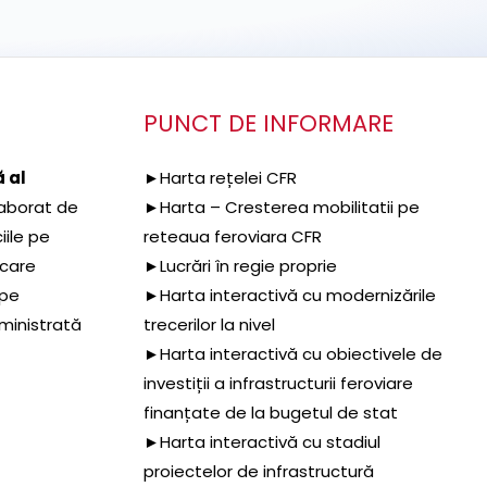
PUNCT DE INFORMARE
 al
►Harta rețelei CFR
aborat de
►Harta – Cresterea mobilitatii pe
iile pe
reteaua feroviara CFR
 care
►Lucrări în regie proprie
 pe
►Harta interactivă cu modernizările
dministrată
trecerilor la nivel
►Harta interactivă cu obiectivele de
investiții a infrastructurii feroviare
finanțate de la bugetul de stat
►Harta interactivă cu stadiul
proiectelor de infrastructură