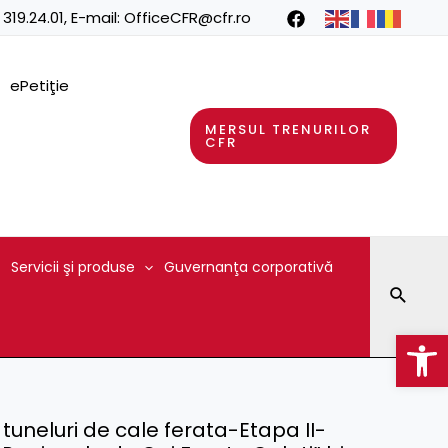
 319.24.01
, E-mail:
OfficeCFR@cfr.ro
ePetiţie
MERSUL TRENURILOR
CFR
Servicii şi produse
Guvernanţa corporativă
Searc
Op
i tuneluri de cale ferata-Etapa II-