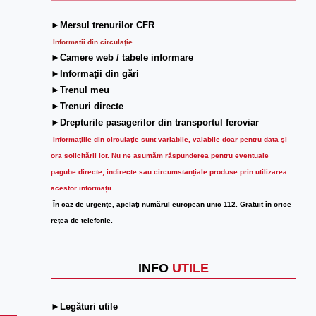
►Mersul trenurilor CFR
Informatii din circulaţie
►Camere web / tabele informare
►Informaţii din gări
►Trenul meu
►Trenuri directe
►Drepturile pasagerilor din transportul feroviar
Informaţiile din circulaţie sunt variabile, valabile doar pentru data şi
ora solicitării lor.
Nu ne asumăm răspunderea pentru eventuale
pagube directe, indirecte sau circumstanțiale produse prin utilizarea
acestor informații.
În caz de urgenţe, apelaţi numărul european unic 112. Gratuit în orice
reţea de telefonie.
INFO
UTILE
►Legături utile