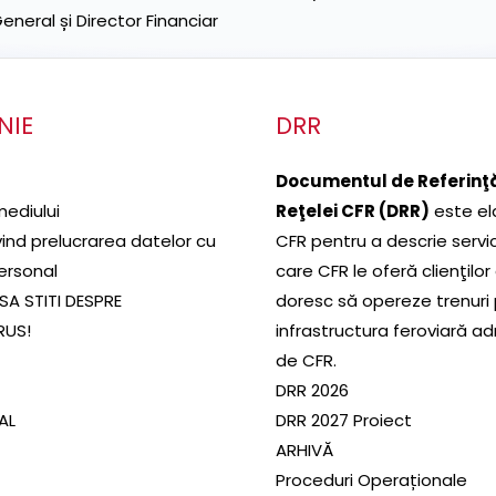
neral și Director Financiar
NIE
DRR
Documentul de Referinţă
mediului
Reţelei CFR (DRR)
este el
ivind prelucrarea datelor cu
CFR pentru a descrie servic
ersonal
care CFR le oferă clienţilor
SA STITI DESPRE
doresc să opereze trenuri
RUS!
infrastructura feroviară a
de CFR.
DRR 2026
SAL
DRR 2027 Proiect
ARHIVĂ
Proceduri Operaționale