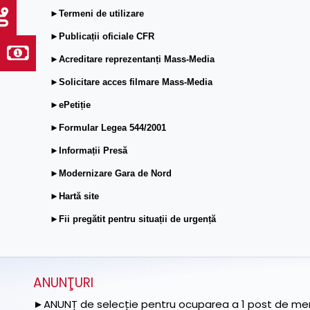
►Termeni de utilizare
►Publicații oficiale CFR
►Acreditare reprezentanți Mass-Media
►Solicitare acces filmare Mass-Media
►ePetiție
►Formular Legea 544/2001
►Informații Presă
►Modernizare Gara de Nord
►Hartă site
►Fii pregătit pentru situații de urgență
ANUNŢURI
►ANUNȚ de selecție pentru ocuparea a 1 post de memb