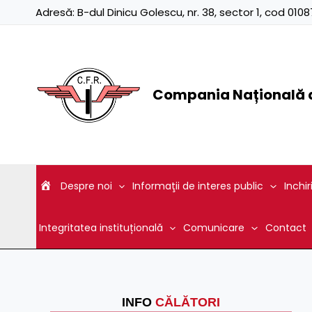
Skip
Adresă:
B-dul Dinicu Golescu, nr. 38, sector 1, cod 01
to
content
Compania Națională d
Despre noi
Informaţii de interes public
Inchir
Integritatea instituțională
Comunicare
Contact
INFO
CĂLĂTORI