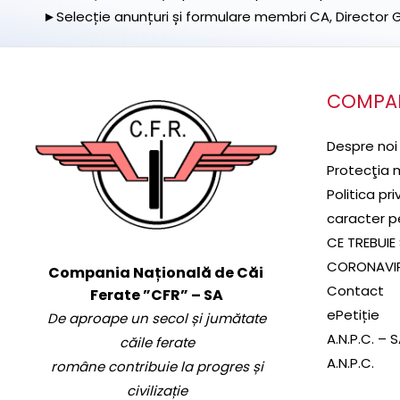
►Selecție anunțuri și formulare membri CA, Director Ge
COMPA
Despre noi
Protecţia 
Politica pr
caracter p
CE TREBUIE 
CORONAVI
Compania Națională de Căi
Contact
Ferate ”CFR” – SA
ePetiție
De aproape un secol și jumătate
A.N.P.C. – 
căile ferate
A.N.P.C.
române contribuie la progres și
civilizație