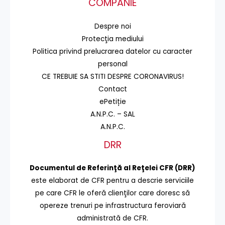
COMPANIE
Despre noi
Protecţia mediului
Politica privind prelucrarea datelor cu caracter
personal
CE TREBUIE SA STITI DESPRE CORONAVIRUS!
Contact
ePetiție
A.N.P.C. – SAL
A.N.P.C.
DRR
Documentul de Referinţă al Reţelei CFR (DRR)
este elaborat de CFR pentru a descrie serviciile
pe care CFR le oferă clienţilor care doresc să
opereze trenuri pe infrastructura feroviară
administrată de CFR.