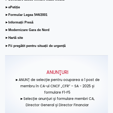
►ePetiție
►Formular Legea 544/2001
►Informații Presă
►Modernizare Gara de Nord
►Hartă site
►Fii pregătit pentru situații de urgență
ANUNŢURI
►ANUNȚ de selecție pentru ocuparea a 1 post de
membru în CA-ul CNCF „CFR” – SA - 2025 și
formulare F1-F5
►Selecție anunțuri și formulare membri CA,
Director General și Director Financiar