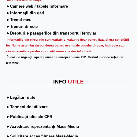
Informatii din circulaţie
►Camere web / tabele informare
►Informaţii din gări
►Trenul meu
►Trenuri directe
►Drepturile pasagerilor din transportul feroviar
Informaţiile din circulaţie sunt variabile, valabile doar pentru data şi ora solicitării
lor.
Nu ne asumăm răspunderea pentru eventuale pagube directe, indirecte sau
circumstanțiale produse prin utilizarea acestor informații.
În caz de urgenţe, apelaţi numărul european unic 112. Gratuit în orice reţea de
telefonie.
INFO
UTILE
►Legături utile
►Termeni de utilizare
►Publicații oficiale CFR
►Acreditare reprezentanți Mass-Media
►Solicitare acces filmare Mass-Media