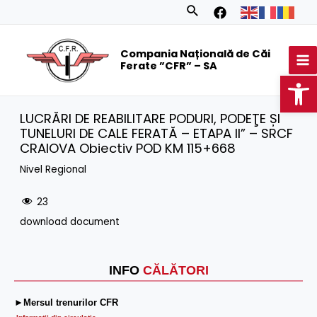
Skip
Search
to
MA
content
Compania Națională de Căi
M
Ferate ”CFR” – SA
Op
LUCRĂRI DE REABILITARE PODURI, PODEŢE ȘI
TUNELURI DE CALE FERATĂ – ETAPA II” – SRCF
CRAIOVA Obiectiv POD KM 115+668
Nivel Regional
23
download document
INFO
CĂLĂTORI
►Mersul trenurilor CFR