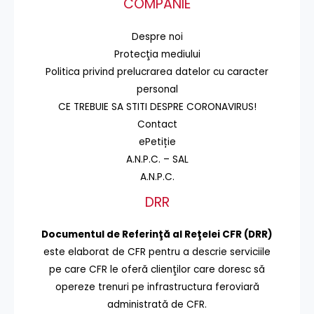
COMPANIE
Despre noi
Protecţia mediului
Politica privind prelucrarea datelor cu caracter
personal
CE TREBUIE SA STITI DESPRE CORONAVIRUS!
Contact
ePetiție
A.N.P.C. – SAL
A.N.P.C.
DRR
Documentul de Referinţă al Reţelei CFR (DRR)
este elaborat de CFR pentru a descrie serviciile
pe care CFR le oferă clienţilor care doresc să
opereze trenuri pe infrastructura feroviară
administrată de CFR.