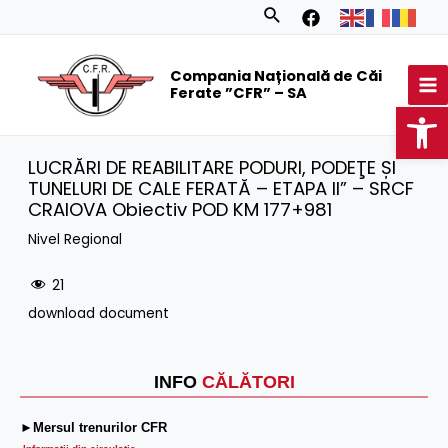
Skip
Search
to
MA
content
Compania Națională de Căi
M
Ferate ”CFR” – SA
Op
LUCRĂRI DE REABILITARE PODURI, PODEŢE ȘI
TUNELURI DE CALE FERATĂ – ETAPA II” – SRCF
CRAIOVA Obiectiv POD KM 177+981
Nivel Regional
21
download document
INFO
CĂLĂTORI
►Mersul trenurilor CFR