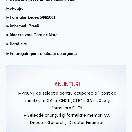
►ePetiție
►Formular Legea 544/2001
►Informații Presă
►Modernizare Gara de Nord
►Hartă site
►Fii pregătit pentru situații de urgență
ANUNŢURI
►ANUNȚ de selecție pentru ocuparea a 1 post de
membru în CA-ul CNCF „CFR” – SA - 2025 și
formulare F1-F5
►Selecție anunțuri și formulare membri CA,
Director General și Director Financiar