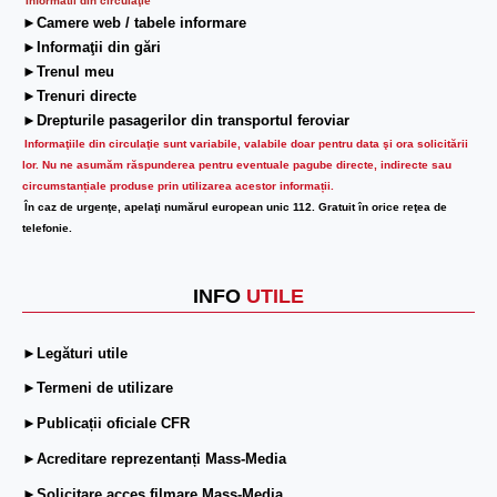
Informatii din circulaţie
►Camere web / tabele informare
►Informaţii din gări
►Trenul meu
►Trenuri directe
►Drepturile pasagerilor din transportul feroviar
Informaţiile din circulaţie sunt variabile, valabile doar pentru data şi ora solicitării
lor.
Nu ne asumăm răspunderea pentru eventuale pagube directe, indirecte sau
circumstanțiale produse prin utilizarea acestor informații.
În caz de urgenţe, apelaţi numărul european unic 112. Gratuit în orice reţea de
telefonie.
INFO
UTILE
►Legături utile
►Termeni de utilizare
►Publicații oficiale CFR
►Acreditare reprezentanți Mass-Media
►Solicitare acces filmare Mass-Media