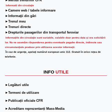
►Mersul trenurilor CFR
Informatii din circulaţie
►Camere web / tabele informare
►Informaţii din gări
►Trenul meu
►Trenuri directe
►Drepturile pasagerilor din transportul feroviar
Informaţiile din circulaţie sunt variabile, valabile doar pentru data şi ora solicitării
lor.
Nu ne asumăm răspunderea pentru eventuale pagube directe, indirecte sau
circumstanțiale produse prin utilizarea acestor informații.
În caz de urgenţe, apelaţi numărul european unic 112. Gratuit în orice reţea de
telefonie.
INFO
UTILE
►Legături utile
►Termeni de utilizare
►Publicații oficiale CFR
►Acreditare reprezentanți Mass-Media