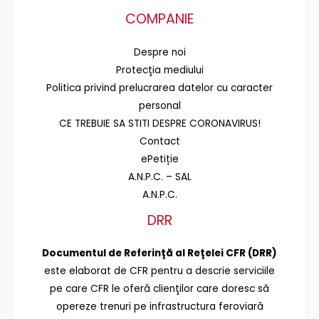
COMPANIE
Despre noi
Protecţia mediului
Politica privind prelucrarea datelor cu caracter
personal
CE TREBUIE SA STITI DESPRE CORONAVIRUS!
Contact
ePetiție
A.N.P.C. – SAL
A.N.P.C.
DRR
Documentul de Referinţă al Reţelei CFR (DRR)
este elaborat de CFR pentru a descrie serviciile
pe care CFR le oferă clienţilor care doresc să
opereze trenuri pe infrastructura feroviară