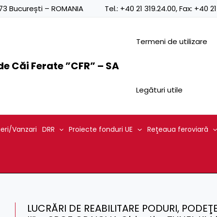
0873 București – ROMANIA
Tel.:
+40 21 319.24.00
, Fax:
+40 21
Termeni de utilizare
e Căi Ferate ”CFR” – SA
Legături utile
ieri/Vanzari
DRR
Proiecte fonduri UE
Reţeaua feroviară
LUCRĂRI DE REABILITARE PODURI, PODEŢE