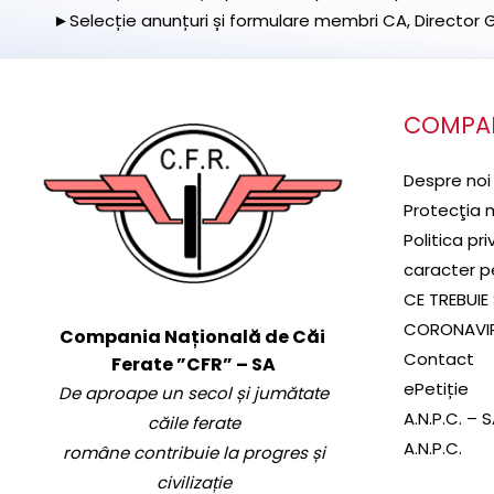
►Selecție anunțuri și formulare membri CA, Director Ge
COMPA
Despre noi
Protecţia 
Politica pr
caracter p
CE TREBUIE 
CORONAVI
Compania Națională de Căi
Contact
Ferate ”CFR” – SA
ePetiție
De aproape un secol și jumătate
A.N.P.C. – 
căile ferate
A.N.P.C.
române contribuie la progres și
civilizație