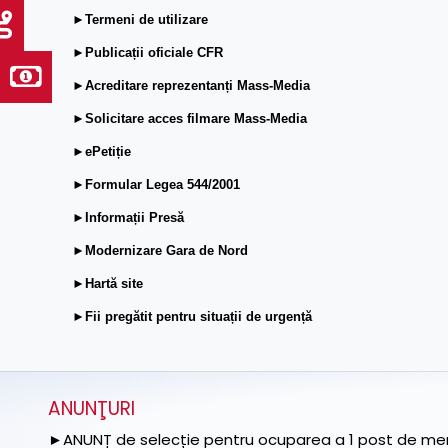
►Termeni de utilizare
►Publicații oficiale CFR
►Acreditare reprezentanți Mass-Media
►Solicitare acces filmare Mass-Media
►ePetiție
►Formular Legea 544/2001
►Informații Presă
►Modernizare Gara de Nord
►Hartă site
►Fii pregătit pentru situații de urgență
ANUNŢURI
►ANUNȚ de selecție pentru ocuparea a 1 post de memb