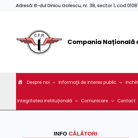
Skip
Adresă:
B-dul Dinicu Golescu, nr. 38, sector 1, cod 01
to
content
Compania Națională d
Despre noi
Informaţii de interes public
Inchir
Integritatea instituțională
Comunicare
Contact
INFO
CĂLĂTORI