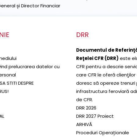
neral și Director Financiar
NIE
DRR
Documentul de Referinţă
mediului
Reţelei CFR (DRR)
este el
ivind prelucrarea datelor cu
CFR pentru a descrie servic
ersonal
care CFR le oferă clienţilor
SA STITI DESPRE
doresc să opereze trenuri
RUS!
infrastructura feroviară a
de CFR.
DRR 2026
SAL
DRR 2027 Proiect
ARHIVĂ
Proceduri Operaționale