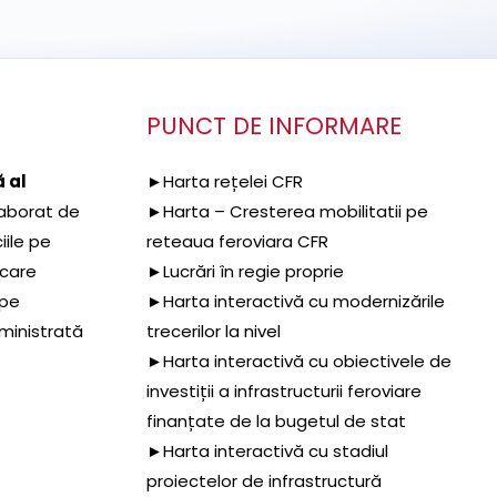
PUNCT DE INFORMARE
 al
►Harta rețelei CFR
aborat de
►Harta – Cresterea mobilitatii pe
iile pe
reteaua feroviara CFR
 care
►Lucrări în regie proprie
 pe
►Harta interactivă cu modernizările
dministrată
trecerilor la nivel
►Harta interactivă cu obiectivele de
investiții a infrastructurii feroviare
finanțate de la bugetul de stat
►Harta interactivă cu stadiul
proiectelor de infrastructură