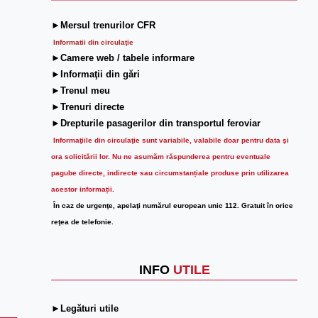
►Mersul trenurilor CFR
Informatii din circulaţie
►Camere web / tabele informare
►Informaţii din gări
►Trenul meu
►Trenuri directe
►Drepturile pasagerilor din transportul feroviar
Informaţiile din circulaţie sunt variabile, valabile doar pentru data şi
ora solicitării lor.
Nu ne asumăm răspunderea pentru eventuale
pagube directe, indirecte sau circumstanțiale produse prin utilizarea
acestor informații.
În caz de urgenţe, apelaţi numărul european unic 112. Gratuit în orice
reţea de telefonie.
INFO
UTILE
►Legături utile