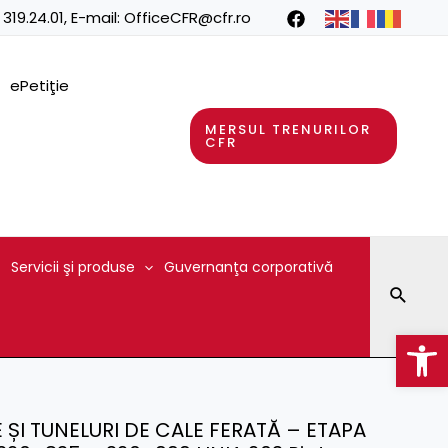
 319.24.01
, E-mail:
OfficeCFR@cfr.ro
ePetiţie
MERSUL TRENURILOR
CFR
Servicii şi produse
Guvernanţa corporativă
Searc
Op
 ȘI TUNELURI DE CALE FERATĂ – ETAPA