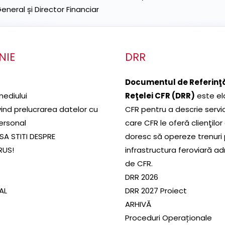
neral și Director Financiar
NIE
DRR
Documentul de Referinţă
mediului
Reţelei CFR (DRR)
este el
ivind prelucrarea datelor cu
CFR pentru a descrie servic
ersonal
care CFR le oferă clienţilor
SA STITI DESPRE
doresc să opereze trenuri
RUS!
infrastructura feroviară a
de CFR.
DRR 2026
SAL
DRR 2027 Proiect
ARHIVĂ
Proceduri Operaționale