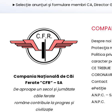
►Selecție anunțuri și formulare membri CA, Director Ge
COMPA
Despre noi
Protecţia 
Politica pr
caracter p
CE TREBUIE 
CORONAVI
Compania Națională de Căi
Contact
Ferate ”CFR” – SA
ePetiție
De aproape un secol și jumătate
A.N.P.C. – 
căile ferate
A.N.P.C.
române contribuie la progres și
civilizație