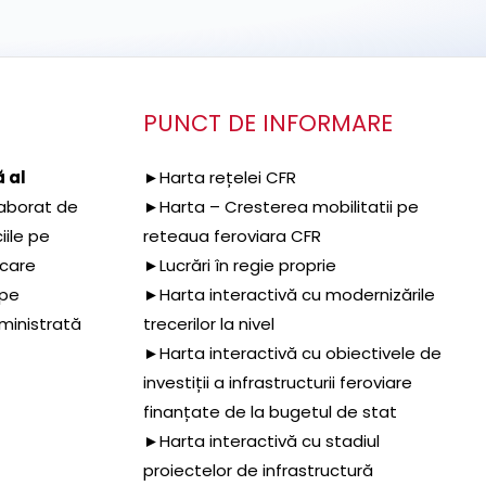
PUNCT DE INFORMARE
 al
►Harta rețelei CFR
aborat de
►Harta – Cresterea mobilitatii pe
iile pe
reteaua feroviara CFR
 care
►Lucrări în regie proprie
 pe
►Harta interactivă cu modernizările
dministrată
trecerilor la nivel
►Harta interactivă cu obiectivele de
investiții a infrastructurii feroviare
finanțate de la bugetul de stat
►Harta interactivă cu stadiul
proiectelor de infrastructură