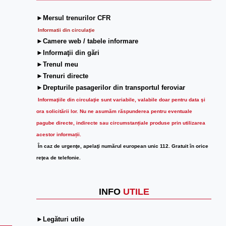
►Mersul trenurilor CFR
Informatii din circulaţie
►Camere web / tabele informare
►Informaţii din gări
►Trenul meu
►Trenuri directe
►Drepturile pasagerilor din transportul feroviar
Informaţiile din circulaţie sunt variabile, valabile doar pentru data şi
ora solicitării lor.
Nu ne asumăm răspunderea pentru eventuale
pagube directe, indirecte sau circumstanțiale produse prin utilizarea
acestor informații.
În caz de urgenţe, apelaţi numărul european unic 112. Gratuit în orice
reţea de telefonie.
INFO
UTILE
►Legături utile