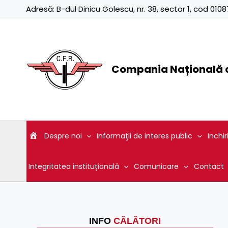
Skip
Adresă:
B-dul Dinicu Golescu, nr. 38, sector 1, cod 01
to
content
Compania Națională d
Despre noi
Informaţii de interes public
Inchir
Integritatea instituțională
Comunicare
Contact
INFO
CĂLĂTORI