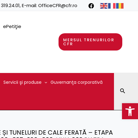
 319.24.01
, E-mail:
OfficeCFR@cfr.ro
ePetiţie
MERSUL TRENURILOR
CFR
Servicii şi produse
Guvernanţa corporativă
Searc
Op
 ȘI TUNELURI DE CALE FERATĂ – ETAPA