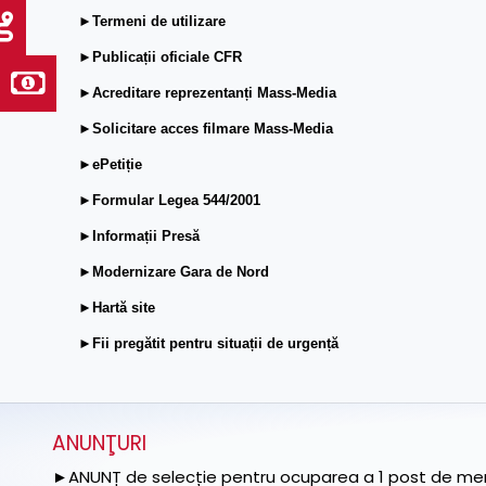
►Termeni de utilizare
►Publicații oficiale CFR
►Acreditare reprezentanți Mass-Media
►Solicitare acces filmare Mass-Media
►ePetiție
►Formular Legea 544/2001
►Informații Presă
►Modernizare Gara de Nord
►Hartă site
►Fii pregătit pentru situații de urgență
ANUNŢURI
►ANUNȚ de selecție pentru ocuparea a 1 post de memb