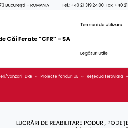
0873 București – ROMANIA
Tel.:
+40 21 319.24.00
, Fax:
+40 21
Termeni de utilizare
e Căi Ferate ”CFR” – SA
Legături utile
ieri/Vanzari
DRR
Proiecte fonduri UE
Reţeaua feroviară
LUCRĂRI DE REABILITARE PODURI, PODEŢE