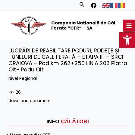
Skip
Search
to
MA
content
Compania Națională de Căi
M
Ferate ”CFR” – SA
Op
LUCRĂRI DE REABILITARE PODURI, PODEŢE ȘI
TUNELURI DE CALE FERATĂ – ETAPA II” – SRCF
CRAIOVA – Pod km 262+250 LINIA 203 Piatra
Olt- Podu Olt
Nivel Regional
26
download document
INFO
CĂLĂTORI