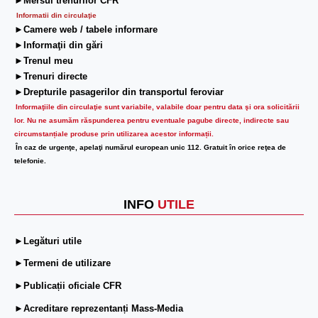
►Mersul trenurilor CFR
Informatii din circulaţie
►Camere web / tabele informare
►Informaţii din gări
►Trenul meu
►Trenuri directe
►Drepturile pasagerilor din transportul feroviar
Informaţiile din circulaţie sunt variabile, valabile doar pentru data şi ora solicitării
lor.
Nu ne asumăm răspunderea pentru eventuale pagube directe, indirecte sau
circumstanțiale produse prin utilizarea acestor informații.
În caz de urgenţe, apelaţi numărul european unic 112. Gratuit în orice reţea de
telefonie.
INFO
UTILE
►Legături utile
►Termeni de utilizare
►Publicații oficiale CFR
►Acreditare reprezentanți Mass-Media