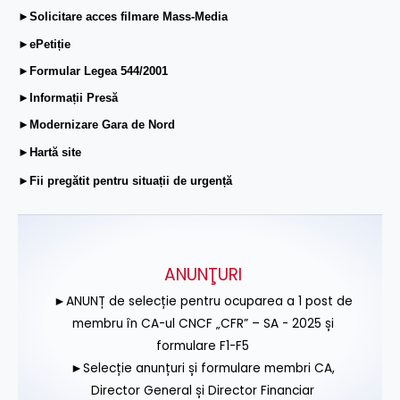
►Solicitare acces filmare Mass-Media
►ePetiție
►Formular Legea 544/2001
►Informații Presă
►Modernizare Gara de Nord
►Hartă site
►Fii pregătit pentru situații de urgență
ANUNŢURI
►ANUNȚ de selecție pentru ocuparea a 1 post de
membru în CA-ul CNCF „CFR” – SA - 2025 și
formulare F1-F5
►Selecție anunțuri și formulare membri CA,
Director General și Director Financiar