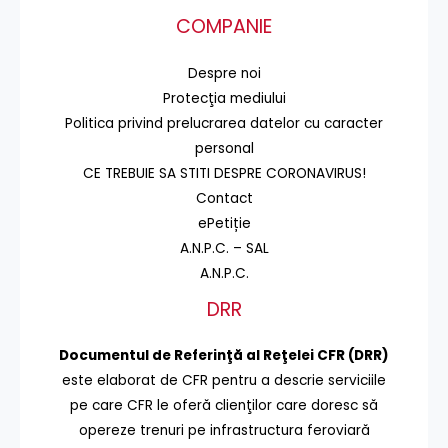
COMPANIE
Despre noi
Protecţia mediului
Politica privind prelucrarea datelor cu caracter
personal
CE TREBUIE SA STITI DESPRE CORONAVIRUS!
Contact
ePetiție
A.N.P.C. – SAL
A.N.P.C.
DRR
Documentul de Referinţă al Reţelei CFR (DRR)
este elaborat de CFR pentru a descrie serviciile
pe care CFR le oferă clienţilor care doresc să
opereze trenuri pe infrastructura feroviară