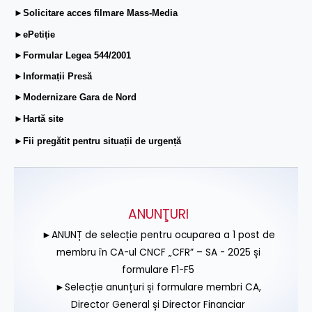
►Solicitare acces filmare Mass-Media
►ePetiție
►Formular Legea 544/2001
►Informații Presă
►Modernizare Gara de Nord
►Hartă site
►Fii pregătit pentru situații de urgență
ANUNŢURI
►ANUNȚ de selecție pentru ocuparea a 1 post de
membru în CA-ul CNCF „CFR” – SA - 2025 și
formulare F1-F5
►Selecție anunțuri și formulare membri CA,
Director General și Director Financiar