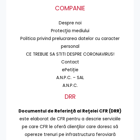
COMPANIE
Despre noi
Protecţia mediului
Politica privind prelucrarea datelor cu caracter
personal
CE TREBUIE SA STITI DESPRE CORONAVIRUS!
Contact
ePetiție
A.N.P.C. – SAL
A.N.P.C.
DRR
Documentul de Referinţă al Reţelei CFR (DRR)
este elaborat de CFR pentru a descrie serviciile
pe care CFR le oferă clienţilor care doresc să
opereze trenuri pe infrastructura feroviară