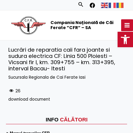
Skip
Search
to
MA
content
Compania Națională de Căi
M
Ferate ”CFR” – SA
Op
Lucrări de reparatia caii fara joante si
sudura electrica CF: Linia 500 Ploiesti –
Vicsani fir I, km. 309+755 – km. 313+395,
interval Bacau- Itesti
Sucursala Regionala de Cai Ferate Iasi
26
download document
INFO
CĂLĂTORI