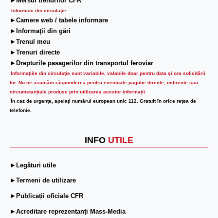
►Mersul trenurilor CFR
Informatii din circulaţie
►Camere web / tabele informare
►Informaţii din gări
►Trenul meu
►Trenuri directe
►Drepturile pasagerilor din transportul feroviar
Informaţiile din circulaţie sunt variabile, valabile doar pentru data şi ora solicitării
lor.
Nu ne asumăm răspunderea pentru eventuale pagube directe, indirecte sau
circumstanțiale produse prin utilizarea acestor informații.
În caz de urgenţe, apelaţi numărul european unic 112. Gratuit în orice reţea de
telefonie.
INFO
UTILE
►Legături utile
►Termeni de utilizare
►Publicații oficiale CFR
►Acreditare reprezentanți Mass-Media