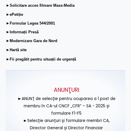
►Solicitare acces filmare Mass-Media
►ePetiție
►Formular Legea 544/2001
►Informații Presă
►Modernizare Gara de Nord
►Hartă site
►Fii pregătit pentru situații de urgență
ANUNŢURI
►ANUNȚ de selecție pentru ocuparea a 1 post de
membru în CA-ul CNCF „CFR” – SA - 2025 și
formulare F1-F5
►Selecție anunțuri și formulare membri CA,
Director General și Director Financiar