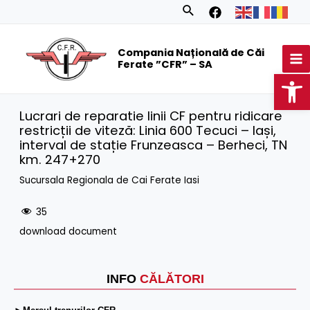
Skip
Search
to
MA
content
Compania Națională de Căi
M
Ferate ”CFR” – SA
Op
Lucrari de reparatie linii CF pentru ridicare
restricții de viteză: Linia 600 Tecuci – Iași,
interval de stație Frunzeasca – Berheci, TN
km. 247+270
Sucursala Regionala de Cai Ferate Iasi
35
download document
INFO
CĂLĂTORI