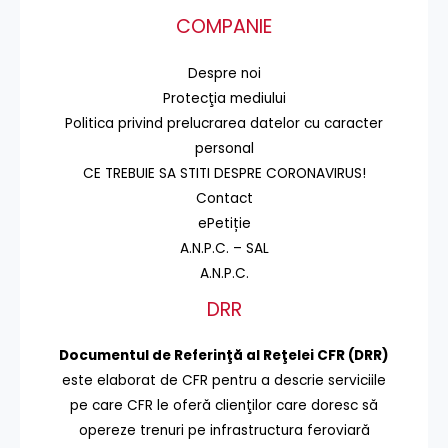
COMPANIE
Despre noi
Protecţia mediului
Politica privind prelucrarea datelor cu caracter
personal
CE TREBUIE SA STITI DESPRE CORONAVIRUS!
Contact
ePetiție
A.N.P.C. – SAL
A.N.P.C.
DRR
Documentul de Referinţă al Reţelei CFR (DRR)
este elaborat de CFR pentru a descrie serviciile
pe care CFR le oferă clienţilor care doresc să
opereze trenuri pe infrastructura feroviară