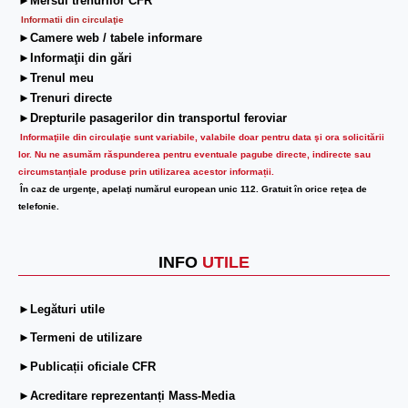
►Mersul trenurilor CFR
Informatii din circulaţie
►Camere web / tabele informare
►Informaţii din gări
►Trenul meu
►Trenuri directe
►Drepturile pasagerilor din transportul feroviar
Informaţiile din circulaţie sunt variabile, valabile doar pentru data şi ora solicitării
lor.
Nu ne asumăm răspunderea pentru eventuale pagube directe, indirecte sau
circumstanțiale produse prin utilizarea acestor informații.
În caz de urgenţe, apelaţi numărul european unic 112. Gratuit în orice reţea de
telefonie.
INFO
UTILE
►Legături utile
►Termeni de utilizare
►Publicații oficiale CFR
►Acreditare reprezentanți Mass-Media