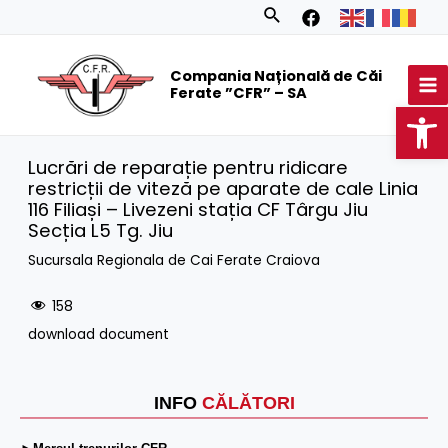
Skip
Search
to
MA
content
Compania Națională de Căi
M
Ferate ”CFR” – SA
Op
Lucrări de reparație pentru ridicare
restricții de viteză pe aparate de cale Linia
116 Filiași – Livezeni stația CF Târgu Jiu
Secția L5 Tg. Jiu
Sucursala Regionala de Cai Ferate Craiova
158
download document
INFO
CĂLĂTORI