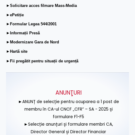
►Solicitare acces filmare Mass-Media
►ePetiție
►Formular Legea 544/2001
►Informații Presă
►Modernizare Gara de Nord
►Hartă site
►Fii pregătit pentru situații de urgență
ANUNŢURI
►ANUNȚ de selecție pentru ocuparea a 1 post de
membru în CA-ul CNCF „CFR” – SA - 2025 și
formulare F1-F5
►Selecție anunțuri și formulare membri CA,
Director General și Director Financiar