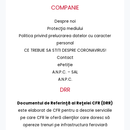
COMPANIE
Despre noi
Protecţia mediului
Politica privind prelucrarea datelor cu caracter
personal
CE TREBUIE SA STITI DESPRE CORONAVIRUS!
Contact
ePetiție
A.N.P.C. – SAL
A.N.P.C.
DRR
Documentul de Referinţă al Reţelei CFR (DRR)
este elaborat de CFR pentru a descrie serviciile
pe care CFR le oferă clienţilor care doresc să
opereze trenuri pe infrastructura feroviară