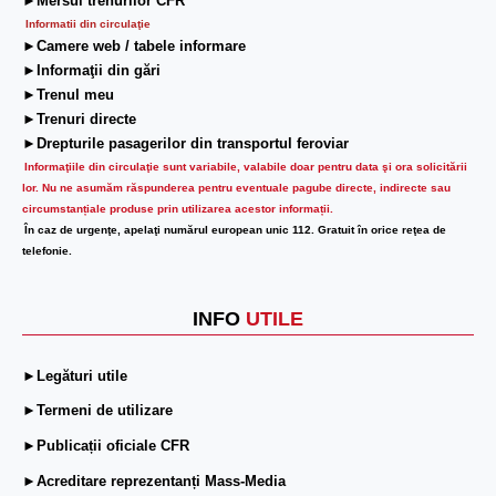
►Mersul trenurilor CFR
Informatii din circulaţie
►Camere web / tabele informare
►Informaţii din gări
►Trenul meu
►Trenuri directe
►Drepturile pasagerilor din transportul feroviar
Informaţiile din circulaţie sunt variabile, valabile doar pentru data şi ora solicitării
lor.
Nu ne asumăm răspunderea pentru eventuale pagube directe, indirecte sau
circumstanțiale produse prin utilizarea acestor informații.
În caz de urgenţe, apelaţi numărul european unic 112. Gratuit în orice reţea de
telefonie.
INFO
UTILE
►Legături utile
►Termeni de utilizare
►Publicații oficiale CFR
►Acreditare reprezentanți Mass-Media