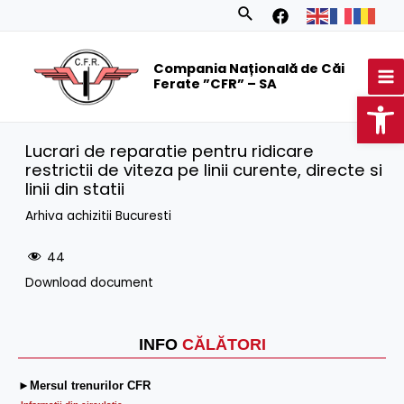
Skip
Search
to
MA
content
Compania Națională de Căi
M
Ferate ”CFR” – SA
Op
Lucrari de reparatie pentru ridicare
restrictii de viteza pe linii curente, directe si
linii din statii
Arhiva achizitii Bucuresti
44
Download document
INFO
CĂLĂTORI
►Mersul trenurilor CFR