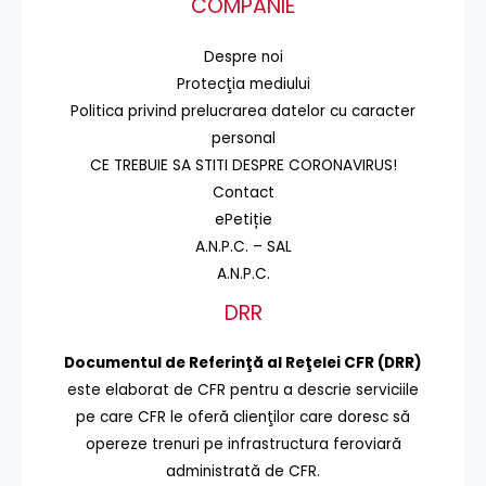
COMPANIE
Despre noi
Protecţia mediului
Politica privind prelucrarea datelor cu caracter
personal
CE TREBUIE SA STITI DESPRE CORONAVIRUS!
Contact
ePetiție
A.N.P.C. – SAL
A.N.P.C.
DRR
Documentul de Referinţă al Reţelei CFR (DRR)
este elaborat de CFR pentru a descrie serviciile
pe care CFR le oferă clienţilor care doresc să
opereze trenuri pe infrastructura feroviară
administrată de CFR.