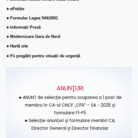
►ePetiție
►Formular Legea 544/2001
►Informații Presă
►Modernizare Gara de Nord
►Hartă site
►Fii pregătit pentru situații de urgență
ANUNŢURI
►ANUNȚ de selecție pentru ocuparea a 1 post de
membru în CA-ul CNCF „CFR” – SA - 2025 și
formulare F1-F5
►Selecție anunțuri și formulare membri CA,
Director General și Director Financiar