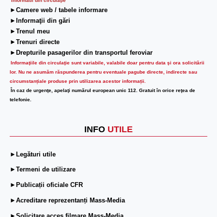
Informatii din circulaţie
►Camere web / tabele informare
►Informaţii din gări
►Trenul meu
►Trenuri directe
►Drepturile pasagerilor din transportul feroviar
Informaţiile din circulaţie sunt variabile, valabile doar pentru data şi ora solicitării
lor.
Nu ne asumăm răspunderea pentru eventuale pagube directe, indirecte sau
circumstanțiale produse prin utilizarea acestor informații.
În caz de urgenţe, apelaţi numărul european unic 112. Gratuit în orice reţea de
telefonie.
INFO
UTILE
►Legături utile
►Termeni de utilizare
►Publicații oficiale CFR
►Acreditare reprezentanți Mass-Media
►Solicitare acces filmare Mass-Media