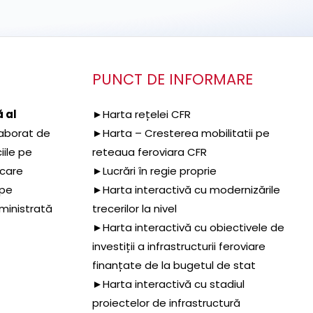
PUNCT DE INFORMARE
 al
►Harta rețelei CFR
aborat de
►Harta – Cresterea mobilitatii pe
iile pe
reteaua feroviara CFR
 care
►Lucrări în regie proprie
 pe
►Harta interactivă cu modernizările
dministrată
trecerilor la nivel
►Harta interactivă cu obiectivele de
investiții a infrastructurii feroviare
finanțate de la bugetul de stat
►Harta interactivă cu stadiul
proiectelor de infrastructură