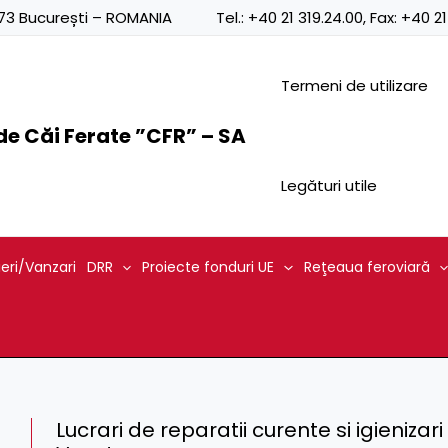
0873 București – ROMANIA
Tel.:
+40 21 319.24.00
, Fax:
+40 21
Termeni de utilizare
e Căi Ferate ”CFR” – SA
Legături utile
ieri/Vanzari
DRR
Proiecte fonduri UE
Reţeaua feroviară
Lucrari de reparatii curente si igienizari 