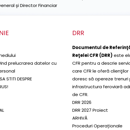
neral și Director Financiar
NIE
DRR
Documentul de Referinţă
mediului
Reţelei CFR (DRR)
este el
ivind prelucrarea datelor cu
CFR pentru a descrie servic
ersonal
care CFR le oferă clienţilor
SA STITI DESPRE
doresc să opereze trenuri
RUS!
infrastructura feroviară a
de CFR.
DRR 2026
SAL
DRR 2027 Proiect
ARHIVĂ
Proceduri Operaționale