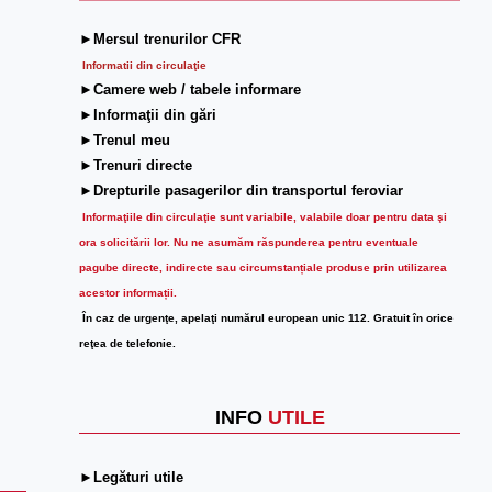
►Mersul trenurilor CFR
Informatii din circulaţie
►Camere web / tabele informare
►Informaţii din gări
►Trenul meu
►Trenuri directe
►Drepturile pasagerilor din transportul feroviar
Informaţiile din circulaţie sunt variabile, valabile doar pentru data şi
ora solicitării lor.
Nu ne asumăm răspunderea pentru eventuale
pagube directe, indirecte sau circumstanțiale produse prin utilizarea
acestor informații.
În caz de urgenţe, apelaţi numărul european unic 112. Gratuit în orice
reţea de telefonie.
INFO
UTILE
►Legături utile