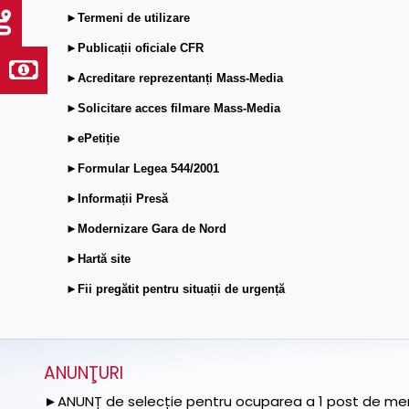
►Termeni de utilizare
►Publicații oficiale CFR
►Acreditare reprezentanți Mass-Media
►Solicitare acces filmare Mass-Media
►ePetiție
►Formular Legea 544/2001
►Informații Presă
►Modernizare Gara de Nord
►Hartă site
►Fii pregătit pentru situații de urgență
ANUNŢURI
►ANUNȚ de selecție pentru ocuparea a 1 post de memb