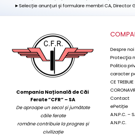
►Selecție anunțuri și formulare membri CA, Director Ge
COMPA
Despre noi
Protecţia 
Politica pr
caracter p
CE TREBUIE 
CORONAVI
Compania Națională de Căi
Contact
Ferate ”CFR” – SA
ePetiție
De aproape un secol și jumătate
A.N.P.C. – 
căile ferate
A.N.P.C.
române contribuie la progres și
civilizație