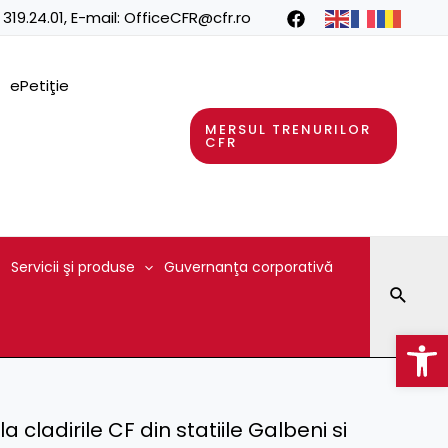
 319.24.01
, E-mail:
OfficeCFR@cfr.ro
ePetiţie
MERSUL TRENURILOR
CFR
Servicii şi produse
Guvernanţa corporativă
Searc
Op
la cladirile CF din statiile Galbeni si