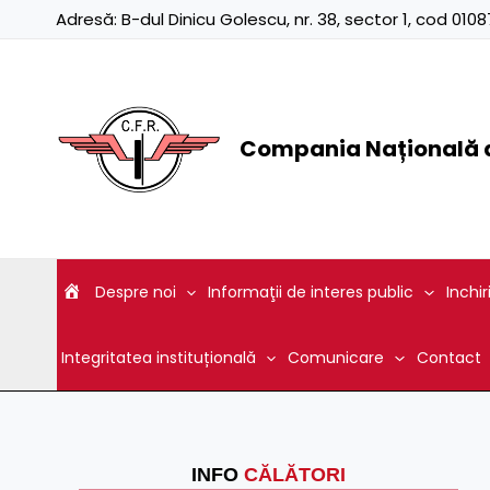
Skip
Adresă:
B-dul Dinicu Golescu, nr. 38, sector 1, cod 01
to
content
Compania Națională d
Despre noi
Informaţii de interes public
Inchir
Integritatea instituțională
Comunicare
Contact
INFO
CĂLĂTORI