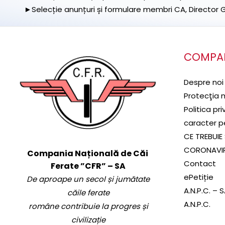
►Selecție anunțuri și formulare membri CA, Director Ge
COMPA
Despre noi
Protecţia 
Politica pr
caracter p
CE TREBUIE 
CORONAVI
Compania Națională de Căi
Contact
Ferate ”CFR” – SA
ePetiție
De aproape un secol și jumătate
A.N.P.C. – 
căile ferate
A.N.P.C.
române contribuie la progres și
civilizație