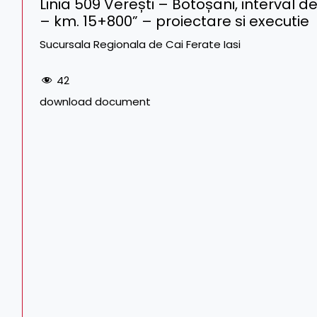
Linia 509 Verești – Botoșani, interval 
– km. 15+800” – proiectare si executie
Sucursala Regionala de Cai Ferate Iasi
42
download document