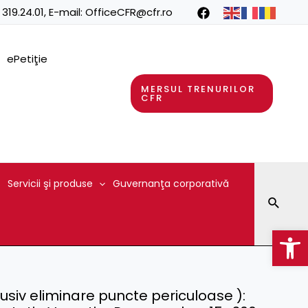
 319.24.01
, E-mail:
OfficeCFR@cfr.ro
ePetiţie
MERSUL TRENURILOR
CFR
Servicii şi produse
Guvernanţa corporativă
Searc
Op
lusiv eliminare puncte periculoase ):