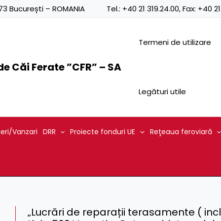
0873 București – ROMANIA
Tel.:
+40 21 319.24.00
, Fax:
+40 21
Termeni de utilizare
e Căi Ferate ”CFR” – SA
Legături utile
ieri/Vanzari
DRR
Proiecte fonduri UE
Reţeaua feroviară
„Lucrări de reparații terasamente ( inc