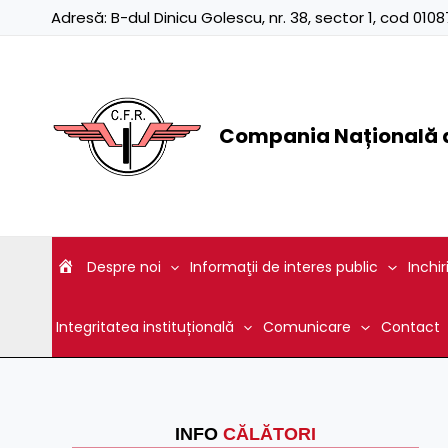
Skip
Adresă:
B-dul Dinicu Golescu, nr. 38, sector 1, cod 01
to
content
Compania Națională d
Despre noi
Informaţii de interes public
Inchir
Integritatea instituțională
Comunicare
Contact
INFO
CĂLĂTORI