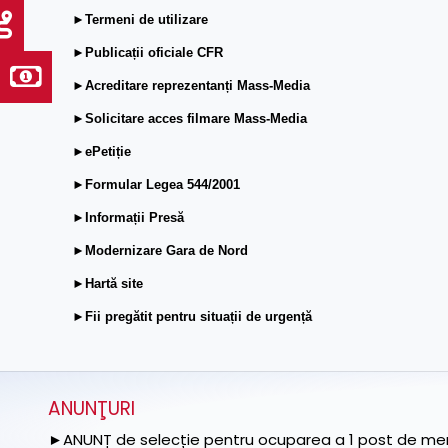
►Termeni de utilizare
►Publicații oficiale CFR
►Acreditare reprezentanți Mass-Media
►Solicitare acces filmare Mass-Media
►ePetiție
►Formular Legea 544/2001
►Informații Presă
►Modernizare Gara de Nord
►Hartă site
►Fii pregătit pentru situații de urgență
ANUNŢURI
►ANUNȚ de selecție pentru ocuparea a 1 post de memb