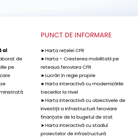
PUNCT DE INFORMARE
 al
►Harta rețelei CFR
aborat de
►Harta – Cresterea mobilitatii pe
iile pe
reteaua feroviara CFR
 care
►Lucrări în regie proprie
 pe
►Harta interactivă cu modernizările
dministrată
trecerilor la nivel
►Harta interactivă cu obiectivele de
investiții a infrastructurii feroviare
finanțate de la bugetul de stat
►Harta interactivă cu stadiul
proiectelor de infrastructură