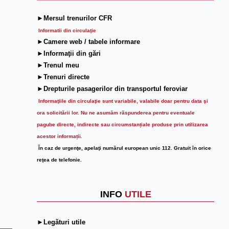
►Mersul trenurilor CFR
Informatii din circulaţie
►Camere web / tabele informare
►Informaţii din gări
►Trenul meu
►Trenuri directe
►Drepturile pasagerilor din transportul feroviar
Informaţiile din circulaţie sunt variabile, valabile doar pentru data şi
ora solicitării lor.
Nu ne asumăm răspunderea pentru eventuale
pagube directe, indirecte sau circumstanțiale produse prin utilizarea
acestor informații.
În caz de urgenţe, apelaţi numărul european unic 112. Gratuit în orice
reţea de telefonie.
INFO
UTILE
►Legături utile