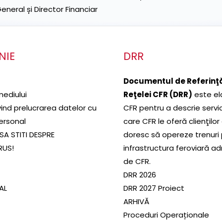
neral și Director Financiar
NIE
DRR
Documentul de Referinţă
mediului
Reţelei CFR (DRR)
este el
ivind prelucrarea datelor cu
CFR pentru a descrie servic
ersonal
care CFR le oferă clienţilor
SA STITI DESPRE
doresc să opereze trenuri
RUS!
infrastructura feroviară a
de CFR.
DRR 2026
SAL
DRR 2027 Proiect
ARHIVĂ
Proceduri Operaționale