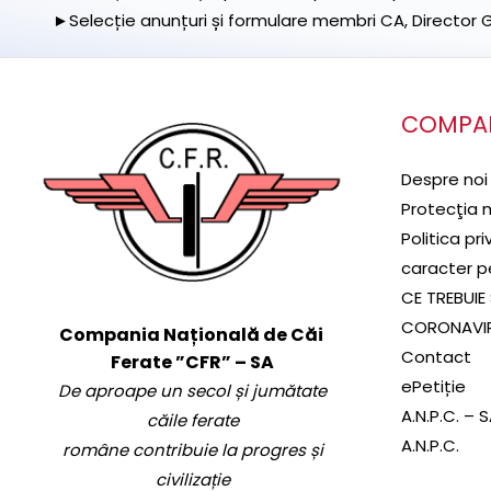
►Selecție anunțuri și formulare membri CA, Director Ge
COMPA
Despre noi
Protecţia 
Politica pr
caracter p
CE TREBUIE 
CORONAVI
Compania Națională de Căi
Contact
Ferate ”CFR” – SA
ePetiție
De aproape un secol și jumătate
A.N.P.C. – 
căile ferate
A.N.P.C.
române contribuie la progres și
civilizație