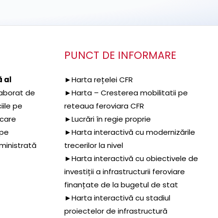
PUNCT DE INFORMARE
 al
►Harta rețelei CFR
aborat de
►Harta – Cresterea mobilitatii pe
iile pe
reteaua feroviara CFR
 care
►Lucrări în regie proprie
 pe
►Harta interactivă cu modernizările
dministrată
trecerilor la nivel
►Harta interactivă cu obiectivele de
investiții a infrastructurii feroviare
finanțate de la bugetul de stat
►Harta interactivă cu stadiul
proiectelor de infrastructură