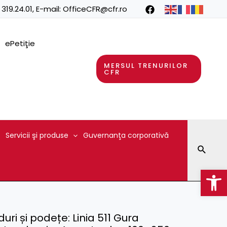
 319.24.01
, E-mail:
OfficeCFR@cfr.ro
ePetiţie
MERSUL TRENURILOR
CFR
Servicii şi produse
Guvernanţa corporativă
Searc
Op
ri și podețe: Linia 511 Gura