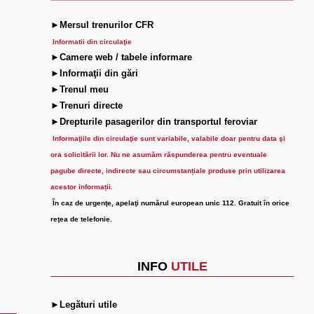
►Mersul trenurilor CFR
Informatii din circulaţie
►Camere web / tabele informare
►Informaţii din gări
►Trenul meu
►Trenuri directe
►Drepturile pasagerilor din transportul feroviar
Informaţiile din circulaţie sunt variabile, valabile doar pentru data şi
ora solicitării lor.
Nu ne asumăm răspunderea pentru eventuale
pagube directe, indirecte sau circumstanțiale produse prin utilizarea
acestor informații.
În caz de urgenţe, apelaţi numărul european unic 112. Gratuit în orice
reţea de telefonie.
INFO
UTILE
►Legături utile