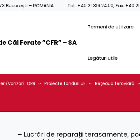
0873 București – ROMANIA
Tel.:
+40 21 319.24.00
, Fax:
+40 21
Termeni de utilizare
e Căi Ferate ”CFR” – SA
Legături utile
ieri/Vanzari
DRR
Proiecte fonduri UE
Reţeaua feroviară
– Lucrări de reparații terasamente, podu