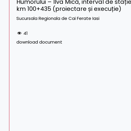
Humorului – Ilva Mică, interval de staț
km 100+435 (proiectare și execuție)
Sucursala Regionala de Cai Ferate Iasi
41
download document