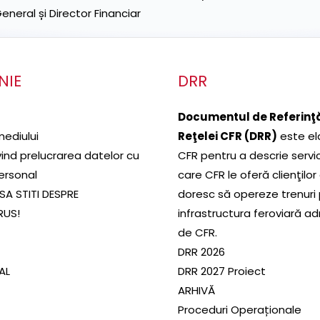
neral și Director Financiar
NIE
DRR
Documentul de Referinţă
mediului
Reţelei CFR (DRR)
este el
ivind prelucrarea datelor cu
CFR pentru a descrie servic
ersonal
care CFR le oferă clienţilor
SA STITI DESPRE
doresc să opereze trenuri
RUS!
infrastructura feroviară a
de CFR.
DRR 2026
SAL
DRR 2027 Proiect
ARHIVĂ
Proceduri Operaționale