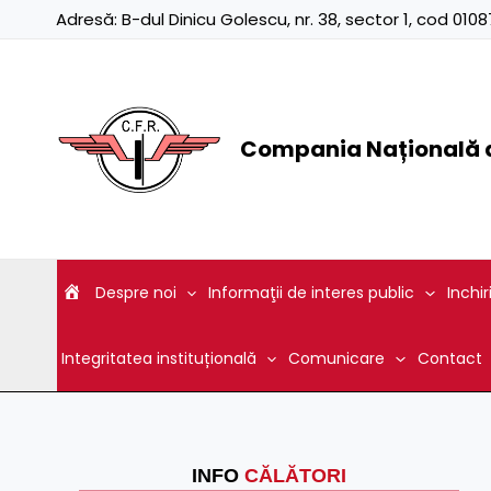
Skip
Adresă:
B-dul Dinicu Golescu, nr. 38, sector 1, cod 01
to
content
Compania Națională d
Despre noi
Informaţii de interes public
Inchir
Integritatea instituțională
Comunicare
Contact
INFO
CĂLĂTORI