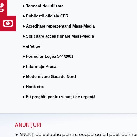
►Termeni de utilizare
►Publicații oficiale CFR
►Acreditare reprezentanți Mass-Media
►Solicitare acces filmare Mass-Media
►ePetiție
►Formular Legea 544/2001
►Informații Presă
►Modernizare Gara de Nord
►Hartă site
►Fii pregătit pentru situații de urgență
ANUNŢURI
►ANUNȚ de selecție pentru ocuparea a 1 post de memb