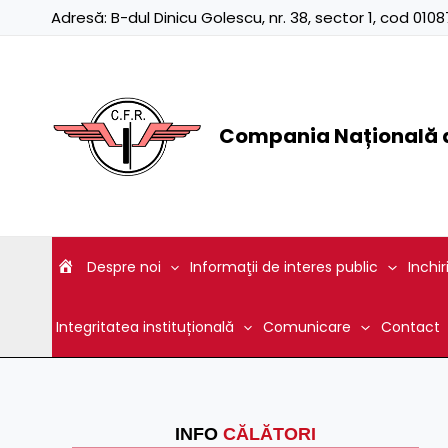
Skip
Adresă:
B-dul Dinicu Golescu, nr. 38, sector 1, cod 01
to
content
Compania Națională d
Despre noi
Informaţii de interes public
Inchir
Integritatea instituțională
Comunicare
Contact
INFO
CĂLĂTORI