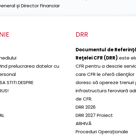
neral și Director Financiar
NIE
DRR
Documentul de Referinţă
mediului
Reţelei CFR (DRR)
este el
ivind prelucrarea datelor cu
CFR pentru a descrie servic
ersonal
care CFR le oferă clienţilor
SA STITI DESPRE
doresc să opereze trenuri
RUS!
infrastructura feroviară a
de CFR.
DRR 2026
SAL
DRR 2027 Proiect
ARHIVĂ
Proceduri Operaționale