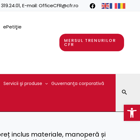
 319.24.01
, E-mail:
OfficeCFR@cfr.ro
ePetiţie
MERSUL TRENURILOR
CFR
Servicii şi produse
Guvernanţa corporativă
Searc
Op
 (preț inclus materiale, manoperă și