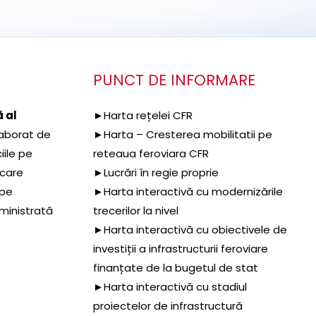
PUNCT DE INFORMARE
 al
►Harta rețelei CFR
aborat de
►Harta – Cresterea mobilitatii pe
iile pe
reteaua feroviara CFR
 care
►Lucrări în regie proprie
 pe
►Harta interactivă cu modernizările
dministrată
trecerilor la nivel
►Harta interactivă cu obiectivele de
investiții a infrastructurii feroviare
finanțate de la bugetul de stat
►Harta interactivă cu stadiul
proiectelor de infrastructură