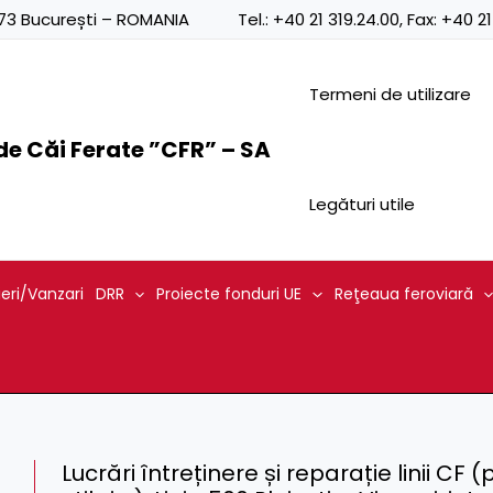
0873 București – ROMANIA
Tel.:
+40 21 319.24.00
, Fax:
+40 21
Termeni de utilizare
e Căi Ferate ”CFR” – SA
Legături utile
ieri/Vanzari
DRR
Proiecte fonduri UE
Reţeaua feroviară
Lucrări întreținere și reparație linii CF