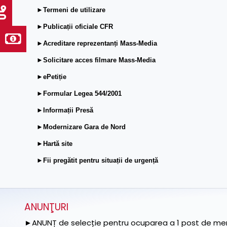
►Termeni de utilizare
►Publicații oficiale CFR
►Acreditare reprezentanți Mass-Media
►Solicitare acces filmare Mass-Media
►ePetiție
►Formular Legea 544/2001
►Informații Presă
►Modernizare Gara de Nord
►Hartă site
►Fii pregătit pentru situații de urgență
ANUNŢURI
►ANUNȚ de selecție pentru ocuparea a 1 post de memb