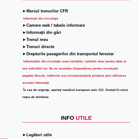
►Mersul trenurilor CFR
Informatii din circulaţie
►Camere web / tabele informare
►Informaţii din gări
►Trenul meu
►Trenuri directe
►Drepturile pasagerilor din transportul feroviar
Informaţiile din circulaţie sunt variabile, valabile doar pentru data şi
ora solicitării lor.
Nu ne asumăm răspunderea pentru eventuale
pagube directe, indirecte sau circumstanțiale produse prin utilizarea
acestor informații.
În caz de urgenţe, apelaţi numărul european unic 112. Gratuit în orice
reţea de telefonie.
INFO
UTILE
►Legături utile