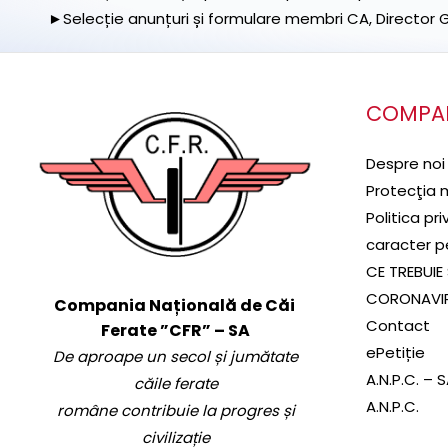
►Selecție anunțuri și formulare membri CA, Director Ge
COMPA
Despre noi
Protecţia 
Politica pr
caracter p
CE TREBUIE 
CORONAVI
Compania Națională de Căi
Contact
Ferate ”CFR” – SA
ePetiție
De aproape un secol și jumătate
A.N.P.C. – 
căile ferate
A.N.P.C.
române contribuie la progres și
civilizație