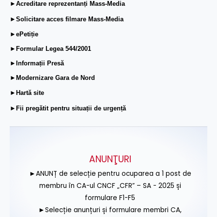
►Acreditare reprezentanți Mass-Media
►Solicitare acces filmare Mass-Media
►ePetiție
►Formular Legea 544/2001
►Informații Presă
►Modernizare Gara de Nord
►Hartă site
►Fii pregătit pentru situații de urgență
ANUNŢURI
►ANUNȚ de selecție pentru ocuparea a 1 post de
membru în CA-ul CNCF „CFR” – SA - 2025 și
formulare F1-F5
►Selecție anunțuri și formulare membri CA,