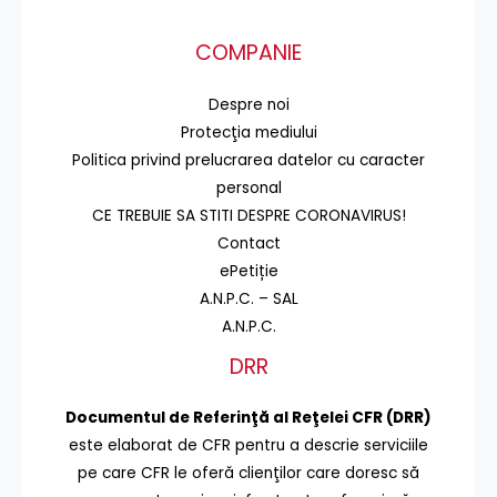
COMPANIE
Despre noi
Protecţia mediului
Politica privind prelucrarea datelor cu caracter
personal
CE TREBUIE SA STITI DESPRE CORONAVIRUS!
Contact
ePetiție
A.N.P.C. – SAL
A.N.P.C.
DRR
Documentul de Referinţă al Reţelei CFR (DRR)
este elaborat de CFR pentru a descrie serviciile
pe care CFR le oferă clienţilor care doresc să