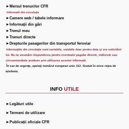
►Mersul trenurilor CFR
Informatii din circulaţie
►Camere web / tabele informare
►Informaţii din gări
►Trenul meu
►Trenuri directe
►Drepturile pasagerilor din transportul feroviar
Informaţiile din circulaţie sunt variabile, valabile doar pentru data şi ora solicitării
lor.
Nu ne asumăm răspunderea pentru eventuale pagube directe, indirecte sau
circumstanțiale produse prin utilizarea acestor informații.
În caz de urgenţe, apelaţi numărul european unic 112. Gratuit în orice reţea de
telefonie.
INFO
UTILE
►Legături utile
►Termeni de utilizare
►Publicații oficiale CFR