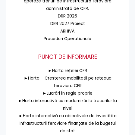
opereze trenuri pe infrastructura feroviară
administrată de CFR.
DRR 2026
DRR 2027 Proiect
ARHIVĂ
Proceduri Operaționale
PUNCT DE INFORMARE
►Harta rețelei CFR
►Harta – Cresterea mobilitatii pe reteaua
feroviara CFR
►Lucrări în regie proprie
►Harta interactivă cu modernizările trecerilor la
nivel
►Harta interactivă cu obiectivele de investiții a
infrastructurii feroviare finanțate de la bugetul
de stat