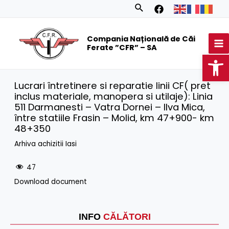
Skip
Search
to
MA
content
Compania Națională de Căi
M
Ferate ”CFR” – SA
Op
Lucrari întretinere si reparatie linii CF( pret
inclus materiale, manopera si utilaje): Linia
511 Darmanesti – Vatra Dornei – Ilva Mica,
între statiile Frasin – Molid, km 47+900- km
48+350
Arhiva achizitii Iasi
47
Download document
INFO
CĂLĂTORI