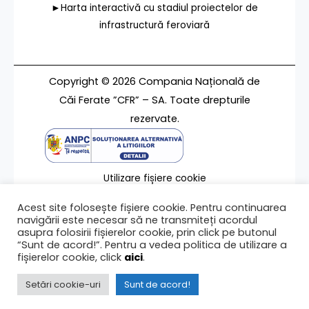
►Harta interactivă cu stadiul proiectelor de
infrastructură feroviară
Copyright © 2026 Compania Națională de
Căi Ferate ”CFR” – SA. Toate drepturile
rezervate.
Utilizare fișiere cookie
Termeni de utilizare
Acest site folosește fișiere cookie. Pentru continuarea
Contact
navigării este necesar să ne transmiteți acordul
asupra folosirii fișierelor cookie, prin click pe butonul
“Sunt de acord!”. Pentru a vedea politica de utilizare a
fișierelor cookie, click
aici
.
Ultima modificare a paginii 12/04/2016
Setări cookie-uri
Sunt de acord!