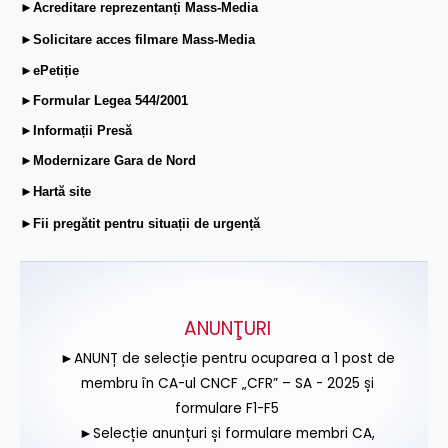
►Acreditare reprezentanți Mass-Media
►Solicitare acces filmare Mass-Media
►ePetiție
►Formular Legea 544/2001
►Informații Presă
►Modernizare Gara de Nord
►Hartă site
►Fii pregătit pentru situații de urgență
ANUNŢURI
►ANUNȚ de selecție pentru ocuparea a 1 post de
membru în CA-ul CNCF „CFR” – SA - 2025 și
formulare F1-F5
►Selecție anunțuri și formulare membri CA,