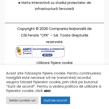
►Harta interactivă cu stadiul proiectelor de
infrastructură feroviară
Copyright © 2026 Compania Națională de
Căi Ferate ”CFR” – SA. Toate drepturile
rezervate.
Utilizare fișiere cookie
Termeni de utilizare
Acest site folosește fișiere cookie. Pentru continuarea
Contact
navigării este necesar să ne transmiteți acordul
asupra folosirii fișierelor cookie, prin click pe butonul
“Sunt de acord!”. Pentru a vedea politica de utilizare a
fișierelor cookie, click
aici
.
Ultima modificare a paginii 18/04/2023
Setări cookie-uri
Sunt de acord!