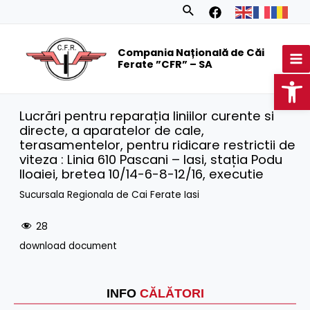
Skip
Search
to
MA
content
Compania Națională de Căi
M
Ferate ”CFR” – SA
Op
Lucrări pentru reparația liniilor curente si
directe, a aparatelor de cale,
terasamentelor, pentru ridicare restrictii de
viteza : Linia 610 Pascani – Iasi, stația Podu
Iloaiei, bretea 10/14-6-8-12/16, executie
Sucursala Regionala de Cai Ferate Iasi
28
download document
INFO
CĂLĂTORI