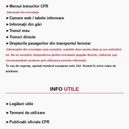
►Mersul trenurilor CFR
Informatii din circulaţie
►Camere web / tabele informare
►Informaţii din gări
►Trenul meu
►Trenuri directe
►Drepturile pasagerilor din transportul feroviar
Informaţiile din circulaţie sunt variabile, valabile doar pentru data şi ora solicitării
lor.
Nu ne asumăm răspunderea pentru eventuale pagube directe, indirecte sau
circumstanțiale produse prin utilizarea acestor informații.
În caz de urgenţe, apelaţi numărul european unic 112. Gratuit în orice reţea de
telefonie.
INFO
UTILE
►Legături utile
►Termeni de utilizare
►Publicații oficiale CFR