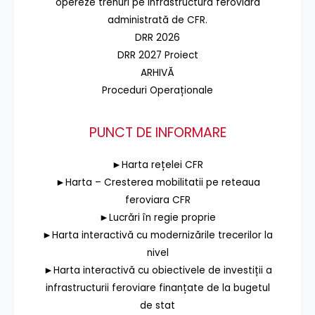
opereze trenuri pe infrastructura feroviară
administrată de CFR.
DRR 2026
DRR 2027 Proiect
ARHIVĂ
Proceduri Operaționale
PUNCT DE INFORMARE
►Harta rețelei CFR
►Harta – Cresterea mobilitatii pe reteaua
feroviara CFR
►Lucrări în regie proprie
►Harta interactivă cu modernizările trecerilor la
nivel
►Harta interactivă cu obiectivele de investiții a
infrastructurii feroviare finanțate de la bugetul
de stat