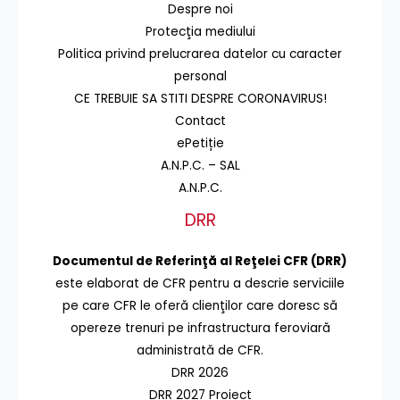
Despre noi
Protecţia mediului
Politica privind prelucrarea datelor cu caracter
personal
CE TREBUIE SA STITI DESPRE CORONAVIRUS!
Contact
ePetiție
A.N.P.C. – SAL
A.N.P.C.
DRR
Documentul de Referinţă al Reţelei CFR (DRR)
este elaborat de CFR pentru a descrie serviciile
pe care CFR le oferă clienţilor care doresc să
opereze trenuri pe infrastructura feroviară
administrată de CFR.
DRR 2026
DRR 2027 Proiect