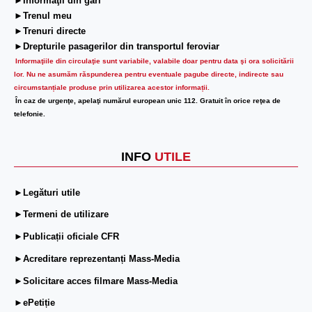
►Informaţii din gări
►Trenul meu
►Trenuri directe
►Drepturile pasagerilor din transportul feroviar
Informaţiile din circulaţie sunt variabile, valabile doar pentru data şi ora solicitării
lor.
Nu ne asumăm răspunderea pentru eventuale pagube directe, indirecte sau
circumstanțiale produse prin utilizarea acestor informații.
În caz de urgenţe, apelaţi numărul european unic 112. Gratuit în orice reţea de
telefonie.
INFO
UTILE
►Legături utile
►Termeni de utilizare
►Publicații oficiale CFR
►Acreditare reprezentanți Mass-Media
►Solicitare acces filmare Mass-Media
►ePetiție