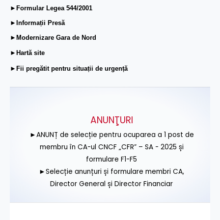
►Formular Legea 544/2001
►Informații Presă
►Modernizare Gara de Nord
►Hartă site
►Fii pregătit pentru situații de urgență
ANUNŢURI
►ANUNȚ de selecție pentru ocuparea a 1 post de
membru în CA-ul CNCF „CFR” – SA - 2025 și
formulare F1-F5
►Selecție anunțuri și formulare membri CA,
Director General și Director Financiar