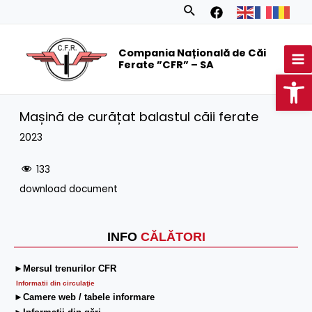
Skip
Search
to
MA
content
Compania Națională de Căi
M
Ferate ”CFR” – SA
Op
Mașină de curățat balastul căii ferate
2023
133
download document
INFO
CĂLĂTORI
►Mersul trenurilor CFR
Informatii din circulaţie
►Camere web / tabele informare