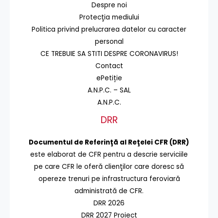
Despre noi
Protecţia mediului
Politica privind prelucrarea datelor cu caracter
personal
CE TREBUIE SA STITI DESPRE CORONAVIRUS!
Contact
ePetiție
A.N.P.C. – SAL
A.N.P.C.
DRR
Documentul de Referinţă al Reţelei CFR (DRR)
este elaborat de CFR pentru a descrie serviciile
pe care CFR le oferă clienţilor care doresc să
opereze trenuri pe infrastructura feroviară
administrată de CFR.
DRR 2026
DRR 2027 Proiect