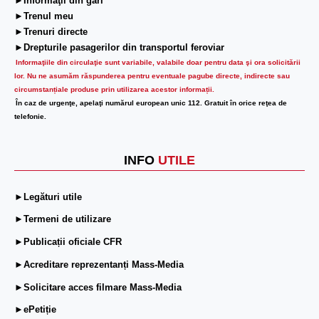
►Informaţii din gări
►Trenul meu
►Trenuri directe
►Drepturile pasagerilor din transportul feroviar
Informaţiile din circulaţie sunt variabile, valabile doar pentru data şi ora solicitării
lor.
Nu ne asumăm răspunderea pentru eventuale pagube directe, indirecte sau
circumstanțiale produse prin utilizarea acestor informații.
În caz de urgenţe, apelaţi numărul european unic 112. Gratuit în orice reţea de
telefonie.
INFO
UTILE
►Legături utile
►Termeni de utilizare
►Publicații oficiale CFR
►Acreditare reprezentanți Mass-Media
►Solicitare acces filmare Mass-Media
►ePetiție