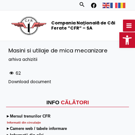
Skip
Search
to
MA
content
Compania Națională de Căi
M
Ferate ”CFR” – SA
Op
Masini si utilaje de mica mecanizare
arhiva achizitii
62
Download document
INFO
CĂLĂTORI
►Mersul trenurilor CFR
Informatii din circulaţie
►Camere web / tabele informare