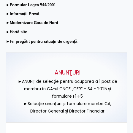
►Formular Legea 544/2001
►Informații Presă
►Modernizare Gara de Nord
►Hartă site
►Fii pregătit pentru situații de urgență
ANUNŢURI
►ANUNȚ de selecție pentru ocuparea a 1 post de
membru în CA-ul CNCF „CFR” – SA - 2025 și
formulare F1-F5
►Selecție anunțuri și formulare membri CA,
Director General și Director Financiar