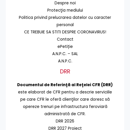
Despre noi
Protecţia mediului
Politica privind prelucrarea datelor cu caracter
personal
CE TREBUIE SA STITI DESPRE CORONAVIRUS!
Contact
ePetiție
A.N.P.C. – SAL
A.N.P.C.
DRR
Documentul de Referinţă al Reţelei CFR (DRR)
este elaborat de CFR pentru a descrie serviciile
pe care CFR le oferă clienţilor care doresc să
opereze trenuri pe infrastructura feroviară
administrată de CFR.
DRR 2026
DRR 2027 Proiect