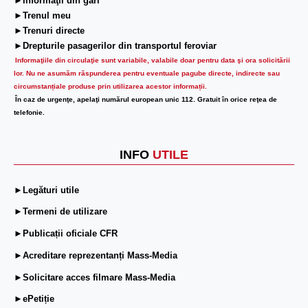
►Informaţii din gări
►Trenul meu
►Trenuri directe
►Drepturile pasagerilor din transportul feroviar
Informaţiile din circulaţie sunt variabile, valabile doar pentru data şi ora solicitării
lor.
Nu ne asumăm răspunderea pentru eventuale pagube directe, indirecte sau
circumstanțiale produse prin utilizarea acestor informații.
În caz de urgenţe, apelaţi numărul european unic 112. Gratuit în orice reţea de
telefonie.
INFO
UTILE
►Legături utile
►Termeni de utilizare
►Publicații oficiale CFR
►Acreditare reprezentanți Mass-Media
►Solicitare acces filmare Mass-Media
►ePetiție