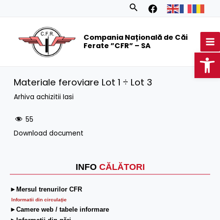
Skip
Search
to
MA
content
Compania Națională de Căi
M
Ferate ”CFR” – SA
Op
Materiale feroviare Lot 1 ÷ Lot 3
Arhiva achizitii Iasi
55
Download document
INFO
CĂLĂTORI
►Mersul trenurilor CFR
Informatii din circulaţie
►Camere web / tabele informare