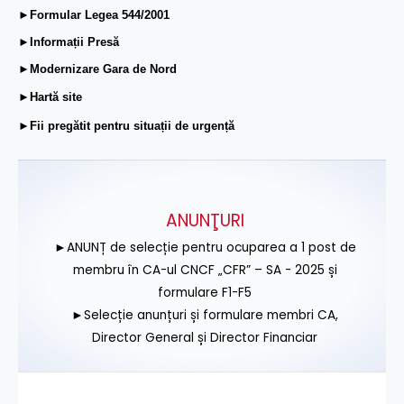
►Formular Legea 544/2001
►Informații Presă
►Modernizare Gara de Nord
►Hartă site
►Fii pregătit pentru situații de urgență
ANUNŢURI
►ANUNȚ de selecție pentru ocuparea a 1 post de
membru în CA-ul CNCF „CFR” – SA - 2025 și
formulare F1-F5
►Selecție anunțuri și formulare membri CA,
Director General și Director Financiar