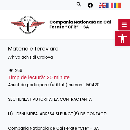
Skip
Search
to
MA
content
Compania Națională de Căi
M
Ferate ”CFR” – SA
Op
Materiale feroviare
Arhiva achizitii Craiova
256
Timp de lectură:
20
minute
Anunt de participare (utilitati) numarul 150420
SECTIUNEA I: AUTORITATEA CONTRACTANTA
I.1) DENUMIREA, ADRESA SI PUNCT(E) DE CONTACT:
Compania Nationala de Cai Ferate “CFR” – SA