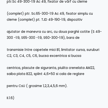
ptr.Sc 49-300-1:9 Ac 49, fixator de vârf cu cleme
(complet) ptr. Sc.65-300-1:9 Ac 49, fixator simplu cu
cleme (complet) pt. TJD 49-190-1:9, dispozitiv
ajutator de manevra cu arc, cu doua parghii cotite (S 49-
300 -1:9, S65-300 -1:9, S60-300-1:9), bara de
transmisie între capetele mici B1, limitator cursa, suruburi
C2, C3, C4, C5, C6, bucsa excentrica si bucsa
centrica, placute de siguranta, piulita crenelata AM22,
saiba plata B22, splint 4,6×50 si cala de reglare
pentru CsU ( grosime 1,2,3,4,5,6 mm).
II.1.6)