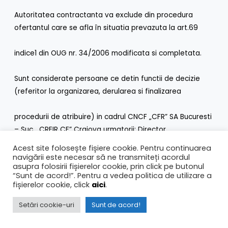
Autoritatea contractanta va exclude din procedura
ofertantul care se afla în situatia prevazuta la art.69
indice1 din OUG nr. 34/2006 modificata si completata.
Sunt considerate persoane ce detin functii de decizie
(referitor la organizarea, derularea si finalizarea
procedurii de atribuire) in cadrul CNCF „CFR” SA Bucuresti
– Suc. „CREIR CF” Craiova urmatorii: Director
Acest site folosește fișiere cookie. Pentru continuarea
– Gheorghe Coman, Contabil Sef – Aurelia Manea, Sef
navigării este necesar să ne transmiteți acordul
asupra folosirii fișierelor cookie, prin click pe butonul
Divizia Linii – Radu Lucian Fetoiu, Sef Serviciu
“Sunt de acord!”. Pentru a vedea politica de utilizare a
fișierelor cookie, click
aici
.
Linii – Aurelian Leoveanu, Sef Serviciu Comercial – Oprea
Setări cookie-uri
Sunt de acord!
Popa, , Ing. Divizia Linii –Sorin Grecu, Tehn.