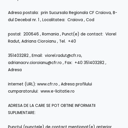
Adresa postala: prin Sucursala Regionala CF Craiova, B-
dul Decebal nr. 1 , Localitatea: Craiova , Cod
postal: 200646 , Romania , Punct(e) de contact: Viorel
Radut, Adriana Cioroianu , Tel. +40
351403282 , Email: viorel.radut@cfr.ro,
adrianacrv.cioroianu@cfr.ro , Fax: +40 351403282 ,
Adresa
internet (URL): www.cfr.ro , Adresa profilului
cumparatorului: www.e-licitatie.ro
ADRESA DE LA CARE SE POT OBTINE INFORMATII
SUPLIMENTARE:
Punctul (punctele) de contact mentionat(e) anterior