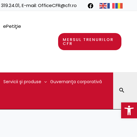
 319.24.01
, E-mail:
OfficeCFR@cfr.ro
ePetiţie
MERSUL TRENURILOR
CFR
Servicii şi produse
Guvernanţa corporativă
Searc
Op