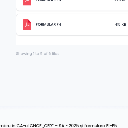
FORMULAR F4
415 KB
Showing
1
to
5
of
6
files
ru în CA-ul CNCF „CFR” – SA - 2025 și formulare F1-F5