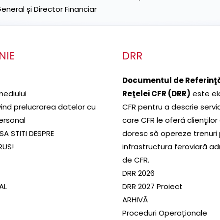
neral și Director Financiar
NIE
DRR
Documentul de Referinţă
mediului
Reţelei CFR (DRR)
este el
ivind prelucrarea datelor cu
CFR pentru a descrie servic
ersonal
care CFR le oferă clienţilor
SA STITI DESPRE
doresc să opereze trenuri
RUS!
infrastructura feroviară a
de CFR.
DRR 2026
SAL
DRR 2027 Proiect
ARHIVĂ
Proceduri Operaționale