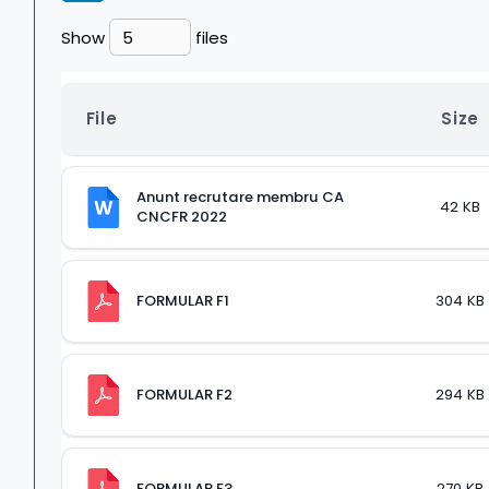
Show
files
File
Size
Anunt recrutare membru CA 
42 KB
CNCFR 2022
FORMULAR F1
304 KB
FORMULAR F2
294 KB
FORMULAR F3
270 KB