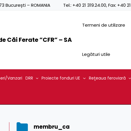
0873 București – ROMANIA
Tel.:
+40 21 319.24.00
, Fax:
+40 21
Termeni de utilizare
e Căi Ferate ”CFR” – SA
Legături utile
ieri/Vanzari
DRR
Proiecte fonduri UE
Reţeaua feroviară
membru_ca