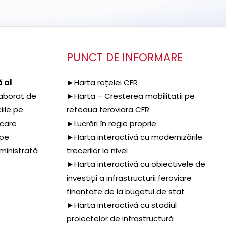
PUNCT DE INFORMARE
 al
►Harta rețelei CFR
aborat de
►Harta – Cresterea mobilitatii pe
iile pe
reteaua feroviara CFR
 care
►Lucrări în regie proprie
 pe
►Harta interactivă cu modernizările
dministrată
trecerilor la nivel
►Harta interactivă cu obiectivele de
investiții a infrastructurii feroviare
finanțate de la bugetul de stat
►Harta interactivă cu stadiul
proiectelor de infrastructură