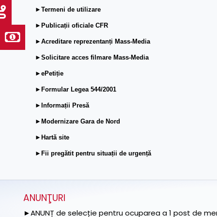
►Termeni de utilizare
►Publicații oficiale CFR
►Acreditare reprezentanți Mass-Media
►Solicitare acces filmare Mass-Media
►ePetiție
►Formular Legea 544/2001
►Informații Presă
►Modernizare Gara de Nord
►Hartă site
►Fii pregătit pentru situații de urgență
ANUNŢURI
►ANUNȚ de selecție pentru ocuparea a 1 post de memb