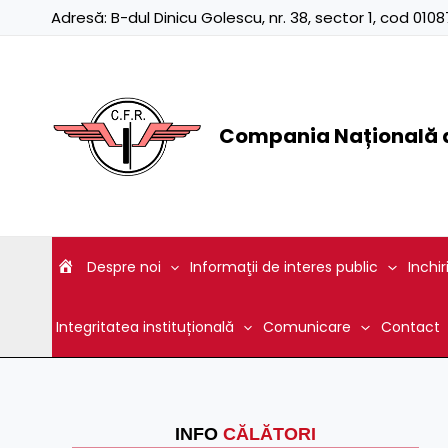
Skip
Adresă:
B-dul Dinicu Golescu, nr. 38, sector 1, cod 01
to
content
Compania Națională d
Despre noi
Informaţii de interes public
Inchir
Integritatea instituțională
Comunicare
Contact
INFO
CĂLĂTORI