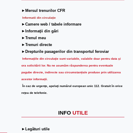
►Mersul trenurilor CFR
Informatii din circulaţie
►Camere web / tabele informare
►Informaţii din gări
►Trenul meu
►Trenuri directe
►Drepturile pasagerilor din transportul feroviar
Informaţiile din circulaţie sunt variabile, valabile doar pentru data şi
ora solicitării lor.
Nu ne asumăm răspunderea pentru eventuale
pagube directe, indirecte sau circumstanțiale produse prin utilizarea
acestor informații.
În caz de urgenţe, apelaţi numărul european unic 112. Gratuit în orice
reţea de telefonie.
INFO
UTILE
►Legături utile