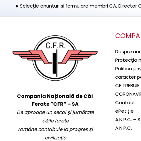
►Selecție anunțuri și formulare membri CA, Director Ge
COMPA
Despre noi
Protecţia 
Politica pr
caracter p
CE TREBUIE 
CORONAVI
Compania Națională de Căi
Contact
Ferate ”CFR” – SA
ePetiție
De aproape un secol și jumătate
A.N.P.C. – 
căile ferate
A.N.P.C.
române contribuie la progres și
civilizație