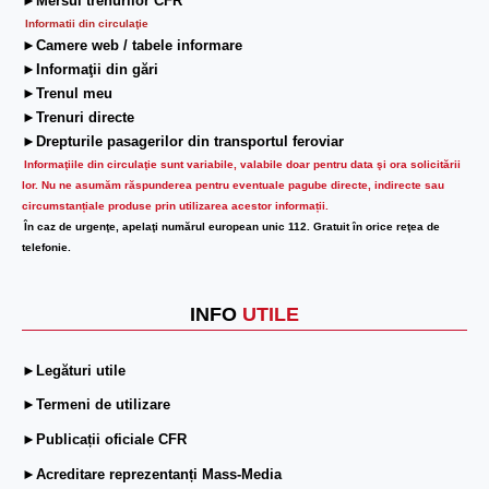
►Mersul trenurilor CFR
Informatii din circulaţie
►Camere web / tabele informare
►Informaţii din gări
►Trenul meu
►Trenuri directe
►Drepturile pasagerilor din transportul feroviar
Informaţiile din circulaţie sunt variabile, valabile doar pentru data şi ora solicitării
lor.
Nu ne asumăm răspunderea pentru eventuale pagube directe, indirecte sau
circumstanțiale produse prin utilizarea acestor informații.
În caz de urgenţe, apelaţi numărul european unic 112. Gratuit în orice reţea de
telefonie.
INFO
UTILE
►Legături utile
►Termeni de utilizare
►Publicații oficiale CFR
►Acreditare reprezentanți Mass-Media