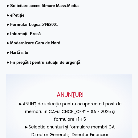
►Solicitare acces filmare Mass-Media
►ePetiție
►Formular Legea 544/2001
►Informații Presă
►Modernizare Gara de Nord
►Hartă site
►Fii pregătit pentru situații de urgență
ANUNŢURI
►ANUNȚ de selecție pentru ocuparea a 1 post de
membru în CA-ul CNCF „CFR” – SA - 2025 și
formulare F1-F5
►Selecție anunțuri și formulare membri CA,
Director General și Director Financiar