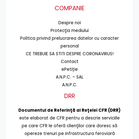
COMPANIE
Despre noi
Protecţia mediului
Politica privind prelucrarea datelor cu caracter
personal
CE TREBUIE SA STITI DESPRE CORONAVIRUS!
Contact
ePetiție
A.N.P.C. – SAL
A.N.P.C.
DRR
Documentul de Referinţă al Reţelei CFR (DRR)
este elaborat de CFR pentru a descrie serviciile
pe care CFR le oferă clienţilor care doresc să
opereze trenuri pe infrastructura feroviară