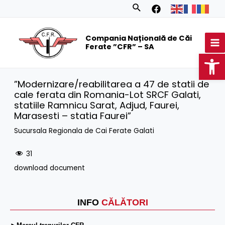
Skip
Search
to
MA
content
Compania Națională de Căi
M
Ferate ”CFR” – SA
Op
”Modernizare/reabilitarea a 47 de statii de
cale ferata din Romania-Lot SRCF Galati,
statiile Ramnicu Sarat, Adjud, Faurei,
Marasesti – statia Faurei”
Sucursala Regionala de Cai Ferate Galati
31
download document
INFO
CĂLĂTORI