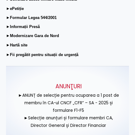
►ePetiție
►Formular Legea 544/2001
►Informații Presă
►Modernizare Gara de Nord
►Hartă site
►Fii pregătit pentru situații de urgență
ANUNŢURI
►ANUNȚ de selecție pentru ocuparea a 1 post de
membru în CA-ul CNCF „CFR” – SA - 2025 și
formulare F1-F5
►Selecție anunțuri și formulare membri CA,
Director General și Director Financiar