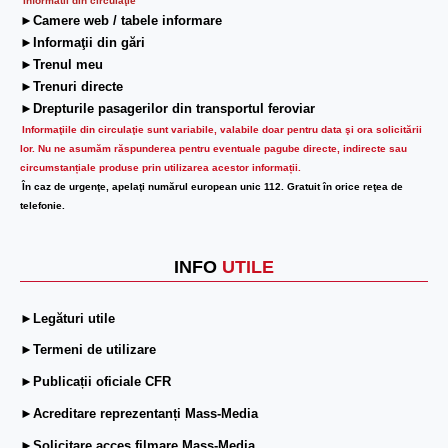
Informatii din circulaţie
►Camere web / tabele informare
►Informaţii din gări
►Trenul meu
►Trenuri directe
►Drepturile pasagerilor din transportul feroviar
Informaţiile din circulaţie sunt variabile, valabile doar pentru data şi ora solicitării
lor.
Nu ne asumăm răspunderea pentru eventuale pagube directe, indirecte sau
circumstanțiale produse prin utilizarea acestor informații.
În caz de urgenţe, apelaţi numărul european unic 112. Gratuit în orice reţea de
telefonie.
INFO
UTILE
►Legături utile
►Termeni de utilizare
►Publicații oficiale CFR
►Acreditare reprezentanți Mass-Media
►Solicitare acces filmare Mass-Media