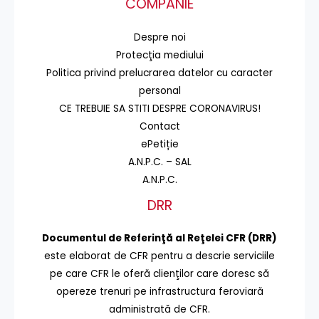
COMPANIE
Despre noi
Protecţia mediului
Politica privind prelucrarea datelor cu caracter
personal
CE TREBUIE SA STITI DESPRE CORONAVIRUS!
Contact
ePetiție
A.N.P.C. – SAL
A.N.P.C.
DRR
Documentul de Referinţă al Reţelei CFR (DRR)
este elaborat de CFR pentru a descrie serviciile
pe care CFR le oferă clienţilor care doresc să
opereze trenuri pe infrastructura feroviară
administrată de CFR.