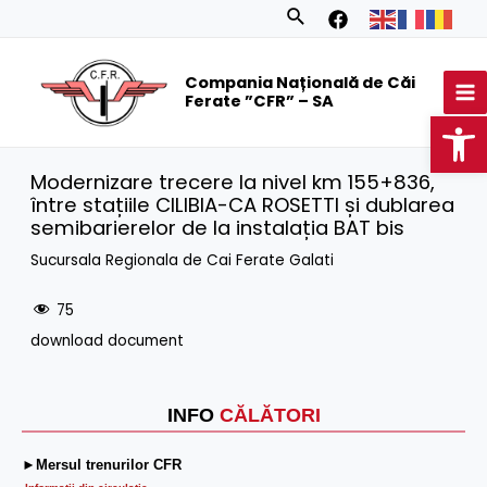
Skip
Search
to
MA
content
Compania Națională de Căi
M
Ferate ”CFR” – SA
Op
Modernizare trecere la nivel km 155+836,
între stațiile CILIBIA-CA ROSETTI și dublarea
semibarierelor de la instalația BAT bis
Sucursala Regionala de Cai Ferate Galati
75
download document
INFO
CĂLĂTORI
►Mersul trenurilor CFR