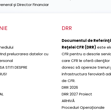
neral și Director Financiar
NIE
DRR
Documentul de Referinţă
mediului
Reţelei CFR (DRR)
este el
ivind prelucrarea datelor cu
CFR pentru a descrie servic
ersonal
care CFR le oferă clienţilor
SA STITI DESPRE
doresc să opereze trenuri
RUS!
infrastructura feroviară a
de CFR.
DRR 2026
SAL
DRR 2027 Proiect
ARHIVĂ
Proceduri Operaționale