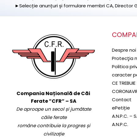
►Selecție anunțuri și formulare membri CA, Director Ge
COMPA
Despre noi
Protecţia 
Politica pr
caracter p
CE TREBUIE 
CORONAVI
Compania Națională de Căi
Contact
Ferate ”CFR” – SA
ePetiție
De aproape un secol și jumătate
A.N.P.C. – 
căile ferate
A.N.P.C.
române contribuie la progres și
civilizație