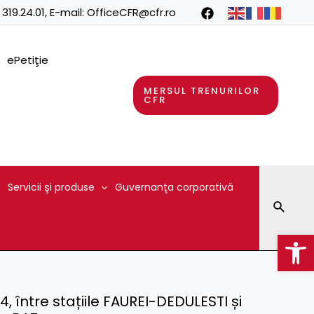
 319.24.01
, E-mail:
OfficeCFR@cfr.ro
ePetiţie
MERSUL TRENURILOR
CFR
Servicii şi produse
Guvernanţa corporativă
Searc
Op
, între stațiile FAUREI-DEDULESTI și