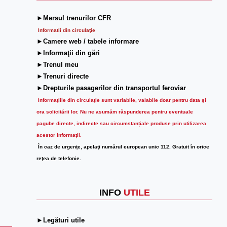
►Mersul trenurilor CFR
Informatii din circulaţie
►Camere web / tabele informare
►Informaţii din gări
►Trenul meu
►Trenuri directe
►Drepturile pasagerilor din transportul feroviar
Informaţiile din circulaţie sunt variabile, valabile doar pentru data şi
ora solicitării lor.
Nu ne asumăm răspunderea pentru eventuale
pagube directe, indirecte sau circumstanțiale produse prin utilizarea
acestor informații.
În caz de urgenţe, apelaţi numărul european unic 112. Gratuit în orice
reţea de telefonie.
INFO
UTILE
►Legături utile