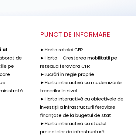
PUNCT DE INFORMARE
 al
►Harta rețelei CFR
aborat de
►Harta – Cresterea mobilitatii pe
iile pe
reteaua feroviara CFR
 care
►Lucrări în regie proprie
 pe
►Harta interactivă cu modernizările
dministrată
trecerilor la nivel
►Harta interactivă cu obiectivele de
investiții a infrastructurii feroviare
finanțate de la bugetul de stat
►Harta interactivă cu stadiul
proiectelor de infrastructură