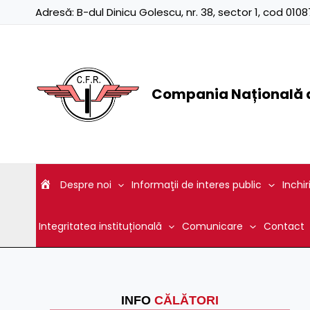
Skip
Adresă:
B-dul Dinicu Golescu, nr. 38, sector 1, cod 01
to
content
Compania Națională d
Despre noi
Informaţii de interes public
Inchir
Integritatea instituțională
Comunicare
Contact
INFO
CĂLĂTORI