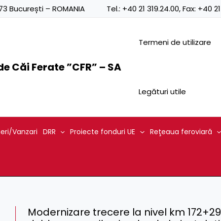
0873 București – ROMANIA
Tel.:
+40 21 319.24.00
, Fax:
+40 21
Termeni de utilizare
e Căi Ferate ”CFR” – SA
Legături utile
ieri/Vanzari
DRR
Proiecte fonduri UE
Reţeaua feroviară
Modernizare trecere la nivel km 172+294