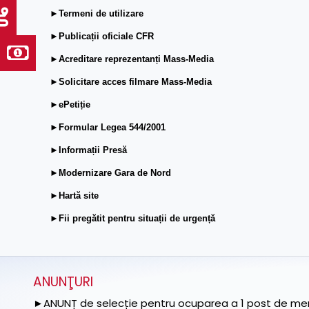
►Termeni de utilizare
►Publicații oficiale CFR
►Acreditare reprezentanți Mass-Media
►Solicitare acces filmare Mass-Media
►ePetiție
►Formular Legea 544/2001
►Informații Presă
►Modernizare Gara de Nord
►Hartă site
►Fii pregătit pentru situații de urgență
ANUNŢURI
►ANUNȚ de selecție pentru ocuparea a 1 post de memb