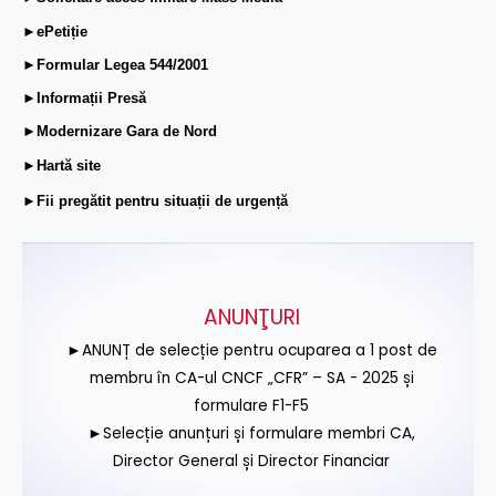
►ePetiție
►Formular Legea 544/2001
►Informații Presă
►Modernizare Gara de Nord
►Hartă site
►Fii pregătit pentru situații de urgență
ANUNŢURI
►ANUNȚ de selecție pentru ocuparea a 1 post de
membru în CA-ul CNCF „CFR” – SA - 2025 și
formulare F1-F5
►Selecție anunțuri și formulare membri CA,
Director General și Director Financiar