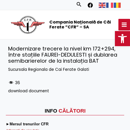
Skip
Search
to
MA
content
Compania Națională de Căi
M
Ferate ”CFR” – SA
Op
Modernizare trecere la nivel km 172+294,
între stațiile FAUREI-DEDULESTI și dublarea
semibarierelor de la instalația BAT
Sucursala Regionala de Cai Ferate Galati
36
download document
INFO
CĂLĂTORI
►Mersul trenurilor CFR