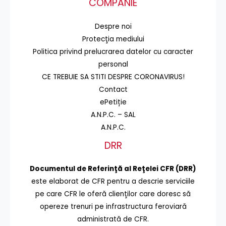
COMPANIE
Despre noi
Protecţia mediului
Politica privind prelucrarea datelor cu caracter
personal
CE TREBUIE SA STITI DESPRE CORONAVIRUS!
Contact
ePetiție
A.N.P.C. – SAL
A.N.P.C.
DRR
Documentul de Referinţă al Reţelei CFR (DRR)
este elaborat de CFR pentru a descrie serviciile
pe care CFR le oferă clienţilor care doresc să
opereze trenuri pe infrastructura feroviară
administrată de CFR.