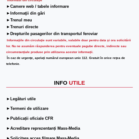
Informatii din circulaţie
►Camere web / tabele informare
►Informaţii din gări
►Trenul meu
►Trenuri directe
►Drepturile pasagerilor din transportul feroviar
Informaţiile din circulaţie sunt variabile, valabile doar pentru data şi ora solicitării
lor.
Nu ne asumăm răspunderea pentru eventuale pagube directe, indirecte sau
circumstanțiale produse prin utilizarea acestor informații.
În caz de urgenţe, apelaţi numărul european unic 112. Gratuit în orice reţea de
telefonie.
INFO
UTILE
►Legături utile
►Termeni de utilizare
►Publicații oficiale CFR
►Acreditare reprezentanți Mass-Media
►Solicitare acces filmare Mass-Media