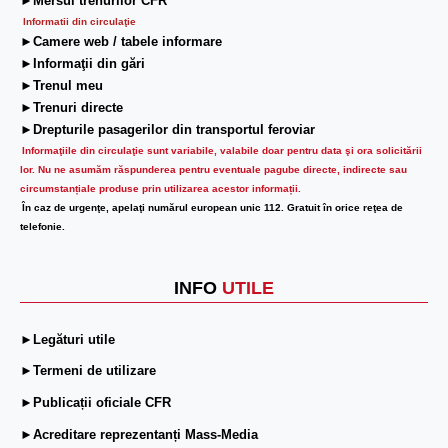
►Mersul trenurilor CFR
Informatii din circulaţie
►Camere web / tabele informare
►Informaţii din gări
►Trenul meu
►Trenuri directe
►Drepturile pasagerilor din transportul feroviar
Informaţiile din circulaţie sunt variabile, valabile doar pentru data şi ora solicitării
lor.
Nu ne asumăm răspunderea pentru eventuale pagube directe, indirecte sau
circumstanțiale produse prin utilizarea acestor informații.
În caz de urgenţe, apelaţi numărul european unic 112. Gratuit în orice reţea de
telefonie.
INFO
UTILE
►Legături utile
►Termeni de utilizare
►Publicații oficiale CFR
►Acreditare reprezentanți Mass-Media