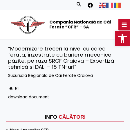
Skip
Search
to
MA
content
Compania Națională de Căi
M
Ferate ”CFR” – SA
Op
“Modernizare treceri la nivel cu calea
ferata, înzestrate cu bariere mecanice
păzite, pe raza SRCF Craiova – Expertiză
tehnică și DALI – 15 TN-uri”
Sucursala Regionala de Cai Ferate Craiova
51
download document
INFO
CĂLĂTORI