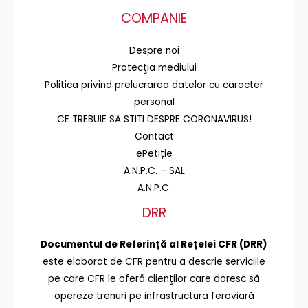
COMPANIE
Despre noi
Protecţia mediului
Politica privind prelucrarea datelor cu caracter
personal
CE TREBUIE SA STITI DESPRE CORONAVIRUS!
Contact
ePetiție
A.N.P.C. – SAL
A.N.P.C.
DRR
Documentul de Referinţă al Reţelei CFR (DRR)
este elaborat de CFR pentru a descrie serviciile
pe care CFR le oferă clienţilor care doresc să
opereze trenuri pe infrastructura feroviară