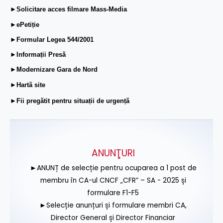
►Solicitare acces filmare Mass-Media
►ePetiție
►Formular Legea 544/2001
►Informații Presă
►Modernizare Gara de Nord
►Hartă site
►Fii pregătit pentru situații de urgență
ANUNŢURI
►ANUNȚ de selecție pentru ocuparea a 1 post de
membru în CA-ul CNCF „CFR” – SA - 2025 și
formulare F1-F5
►Selecție anunțuri și formulare membri CA,
Director General și Director Financiar