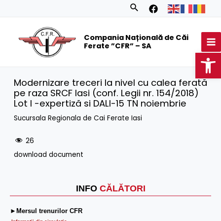
Skip
Search
to
MA
content
Compania Națională de Căi
M
Ferate ”CFR” – SA
Op
Modernizare treceri la nivel cu calea ferată
pe raza SRCF Iasi (conf. Legii nr. 154/2018)
Lot I -expertiză si DALI-15 TN noiembrie
Sucursala Regionala de Cai Ferate Iasi
26
download document
INFO
CĂLĂTORI
►Mersul trenurilor CFR