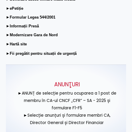
►ePetiție
►Formular Legea 544/2001
►Informații Presă
►Modernizare Gara de Nord
►Hartă site
►Fii pregătit pentru situații de urgență
ANUNŢURI
►ANUNȚ de selecție pentru ocuparea a 1 post de
membru în CA-ul CNCF „CFR” – SA - 2025 și
formulare F1-F5
►Selecție anunțuri și formulare membri CA,
Director General și Director Financiar