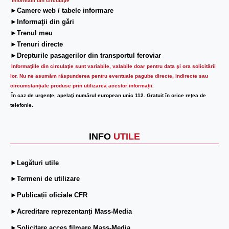
Informatii din circulaţie
►Camere web / tabele informare
►Informaţii din gări
►Trenul meu
►Trenuri directe
►Drepturile pasagerilor din transportul feroviar
Informaţiile din circulaţie sunt variabile, valabile doar pentru data şi ora solicitării
lor.
Nu ne asumăm răspunderea pentru eventuale pagube directe, indirecte sau
circumstanțiale produse prin utilizarea acestor informații.
În caz de urgenţe, apelaţi numărul european unic 112. Gratuit în orice reţea de
telefonie.
INFO
UTILE
►Legături utile
►Termeni de utilizare
►Publicații oficiale CFR
►Acreditare reprezentanți Mass-Media
►Solicitare acces filmare Mass-Media