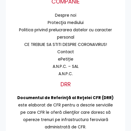
COMPANIE
Despre noi
Protecţia mediului
Politica privind prelucrarea datelor cu caracter
personal
CE TREBUIE SA STITI DESPRE CORONAVIRUS!
Contact
ePetiție
A.N.P.C. – SAL
A.N.P.C.
DRR
Documentul de Referinţă al Reţelei CFR (DRR)
este elaborat de CFR pentru a descrie serviciile
pe care CFR le oferă clienţilor care doresc să
opereze trenuri pe infrastructura feroviară
administrată de CFR.