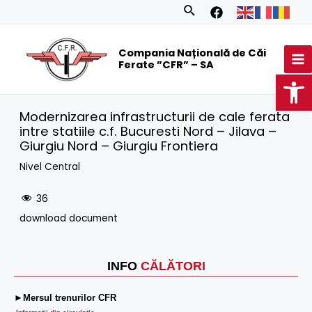
Skip
Search
to
MA
content
Compania Națională de Căi
M
Ferate ”CFR” – SA
Op
Modernizarea infrastructurii de cale ferata
intre statiile c.f. Bucuresti Nord – Jilava –
Giurgiu Nord – Giurgiu Frontiera
Nivel Central
36
download document
INFO
CĂLĂTORI
►Mersul trenurilor CFR