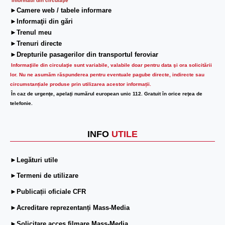
Informatii din circulaţie
►Camere web / tabele informare
►Informaţii din gări
►Trenul meu
►Trenuri directe
►Drepturile pasagerilor din transportul feroviar
Informaţiile din circulaţie sunt variabile, valabile doar pentru data şi ora solicitării
lor.
Nu ne asumăm răspunderea pentru eventuale pagube directe, indirecte sau
circumstanțiale produse prin utilizarea acestor informații.
În caz de urgenţe, apelaţi numărul european unic 112. Gratuit în orice reţea de
telefonie.
INFO
UTILE
►Legături utile
►Termeni de utilizare
►Publicații oficiale CFR
►Acreditare reprezentanți Mass-Media
►Solicitare acces filmare Mass-Media