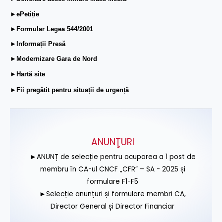
►ePetiție
►Formular Legea 544/2001
►Informații Presă
►Modernizare Gara de Nord
►Hartă site
►Fii pregătit pentru situații de urgență
ANUNŢURI
►ANUNȚ de selecție pentru ocuparea a 1 post de
membru în CA-ul CNCF „CFR” – SA - 2025 și
formulare F1-F5
►Selecție anunțuri și formulare membri CA,
Director General și Director Financiar