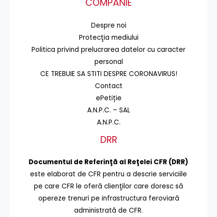
COMPANIE
Despre noi
Protecţia mediului
Politica privind prelucrarea datelor cu caracter
personal
CE TREBUIE SA STITI DESPRE CORONAVIRUS!
Contact
ePetiție
A.N.P.C. – SAL
A.N.P.C.
DRR
Documentul de Referinţă al Reţelei CFR (DRR)
este elaborat de CFR pentru a descrie serviciile
pe care CFR le oferă clienţilor care doresc să
opereze trenuri pe infrastructura feroviară
administrată de CFR.