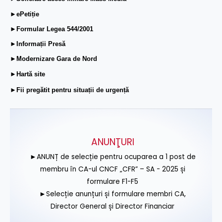
►ePetiție
►Formular Legea 544/2001
►Informații Presă
►Modernizare Gara de Nord
►Hartă site
►Fii pregătit pentru situații de urgență
ANUNŢURI
►ANUNȚ de selecție pentru ocuparea a 1 post de
membru în CA-ul CNCF „CFR” – SA - 2025 și
formulare F1-F5
►Selecție anunțuri și formulare membri CA,
Director General și Director Financiar