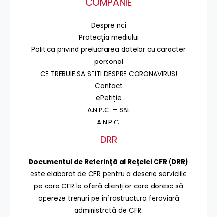
COMPANIE
Despre noi
Protecţia mediului
Politica privind prelucrarea datelor cu caracter
personal
CE TREBUIE SA STITI DESPRE CORONAVIRUS!
Contact
ePetiție
A.N.P.C. – SAL
A.N.P.C.
DRR
Documentul de Referinţă al Reţelei CFR (DRR)
este elaborat de CFR pentru a descrie serviciile
pe care CFR le oferă clienţilor care doresc să
opereze trenuri pe infrastructura feroviară
administrată de CFR.