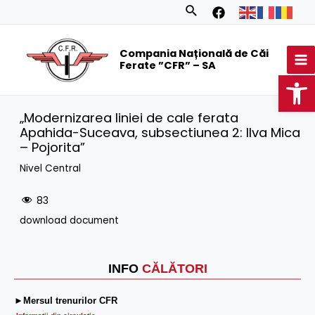
Skip
Search
to
MA
content
Compania Națională de Căi
M
Ferate ”CFR” – SA
Op
„Modernizarea liniei de cale ferata
Apahida-Suceava, subsectiunea 2: Ilva Mica
– Pojorita”
Nivel Central
83
download document
INFO
CĂLĂTORI
►Mersul trenurilor CFR