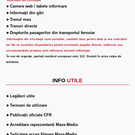
Informatii din circulaţie
►Camere web / tabele informare
►Informaţii din gări
►Trenul meu
►Trenuri directe
►Drepturile pasagerilor din transportul feroviar
Informaţiile din circulaţie sunt variabile, valabile doar pentru data şi ora solicitării
lor.
Nu ne asumăm răspunderea pentru eventuale pagube directe, indirecte sau
circumstanțiale produse prin utilizarea acestor informații.
În caz de urgenţe, apelaţi numărul european unic 112. Gratuit în orice reţea de
telefonie.
INFO
UTILE
►Legături utile
►Termeni de utilizare
►Publicații oficiale CFR
►Acreditare reprezentanți Mass-Media
►Solicitare acces filmare Mass-Media