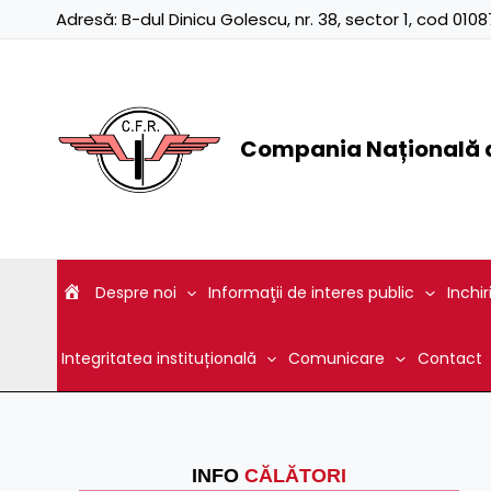
Skip
Adresă:
B-dul Dinicu Golescu, nr. 38, sector 1, cod 01
to
content
Compania Națională d
Despre noi
Informaţii de interes public
Inchir
Integritatea instituțională
Comunicare
Contact
INFO
CĂLĂTORI