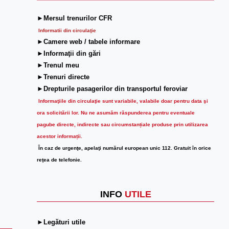
►Mersul trenurilor CFR
Informatii din circulaţie
►Camere web / tabele informare
►Informaţii din gări
►Trenul meu
►Trenuri directe
►Drepturile pasagerilor din transportul feroviar
Informaţiile din circulaţie sunt variabile, valabile doar pentru data şi
ora solicitării lor.
Nu ne asumăm răspunderea pentru eventuale
pagube directe, indirecte sau circumstanțiale produse prin utilizarea
acestor informații.
În caz de urgenţe, apelaţi numărul european unic 112. Gratuit în orice
reţea de telefonie.
INFO
UTILE
►Legături utile