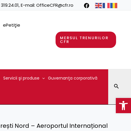
 319.24.01
, E-mail:
OfficeCFR@cfr.ro
ePetiţie
MERSUL TRENURILOR
CFR
Servicii şi produse
Guvernanţa corporativă
Searc
Op
rești Nord – Aeroportul Internațional