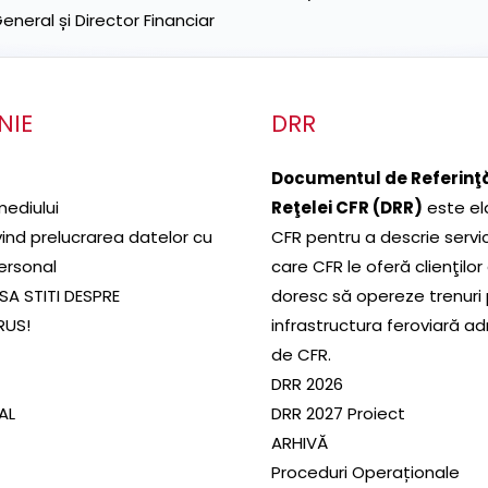
neral și Director Financiar
NIE
DRR
Documentul de Referinţă
mediului
Reţelei CFR (DRR)
este el
ivind prelucrarea datelor cu
CFR pentru a descrie servic
ersonal
care CFR le oferă clienţilor
SA STITI DESPRE
doresc să opereze trenuri
RUS!
infrastructura feroviară a
de CFR.
DRR 2026
SAL
DRR 2027 Proiect
ARHIVĂ
Proceduri Operaționale