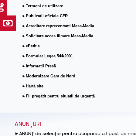
►Termeni de utilizare
►Publicații oficiale CFR
►Acreditare reprezentanți Mass-Media
►Solicitare acces filmare Mass-Media
►ePetiție
►Formular Legea 544/2001
►Informații Presă
►Modernizare Gara de Nord
►Hartă site
►Fii pregătit pentru situații de urgență
ANUNŢURI
►ANUNȚ de selecție pentru ocuparea a 1 post de memb