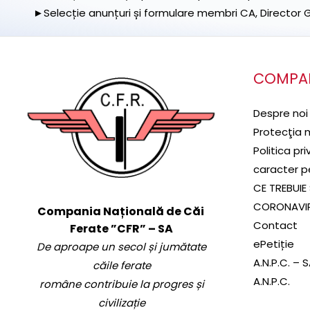
►Selecție anunțuri și formulare membri CA, Director Ge
COMPA
Despre noi
Protecţia 
Politica pr
caracter p
CE TREBUIE 
CORONAVI
Compania Națională de Căi
Contact
Ferate ”CFR” – SA
ePetiție
De aproape un secol și jumătate
A.N.P.C. – 
căile ferate
A.N.P.C.
române contribuie la progres și
civilizație