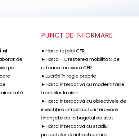
PUNCT DE INFORMARE
 al
►Harta rețelei CFR
aborat de
►Harta – Cresterea mobilitatii pe
iile pe
reteaua feroviara CFR
 care
►Lucrări în regie proprie
 pe
►Harta interactivă cu modernizările
dministrată
trecerilor la nivel
►Harta interactivă cu obiectivele de
investiții a infrastructurii feroviare
finanțate de la bugetul de stat
►Harta interactivă cu stadiul
proiectelor de infrastructură