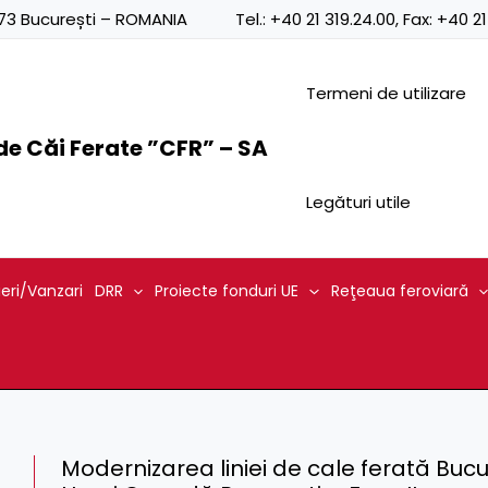
0873 București – ROMANIA
Tel.:
+40 21 319.24.00
, Fax:
+40 21
Termeni de utilizare
e Căi Ferate ”CFR” – SA
Legături utile
ieri/Vanzari
DRR
Proiecte fonduri UE
Reţeaua feroviară
Modernizarea liniei de cale ferată Bucu