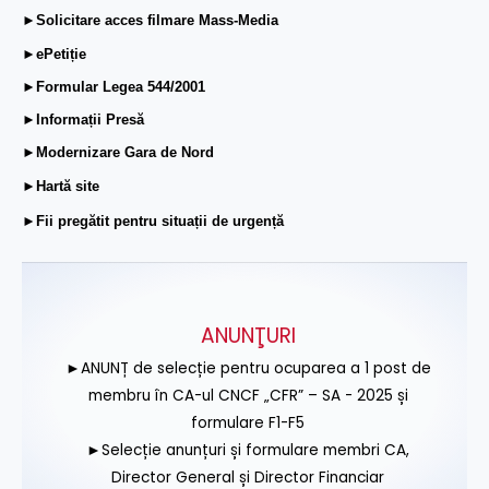
►Solicitare acces filmare Mass-Media
►ePetiție
►Formular Legea 544/2001
►Informații Presă
►Modernizare Gara de Nord
►Hartă site
►Fii pregătit pentru situații de urgență
ANUNŢURI
►ANUNȚ de selecție pentru ocuparea a 1 post de
membru în CA-ul CNCF „CFR” – SA - 2025 și
formulare F1-F5
►Selecție anunțuri și formulare membri CA,
Director General și Director Financiar