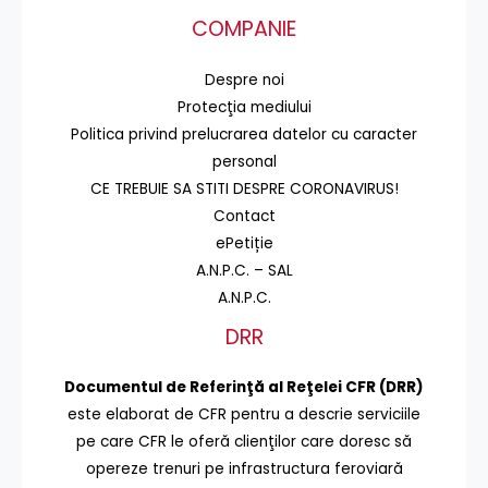
COMPANIE
Despre noi
Protecţia mediului
Politica privind prelucrarea datelor cu caracter
personal
CE TREBUIE SA STITI DESPRE CORONAVIRUS!
Contact
ePetiție
A.N.P.C. – SAL
A.N.P.C.
DRR
Documentul de Referinţă al Reţelei CFR (DRR)
este elaborat de CFR pentru a descrie serviciile
pe care CFR le oferă clienţilor care doresc să
opereze trenuri pe infrastructura feroviară