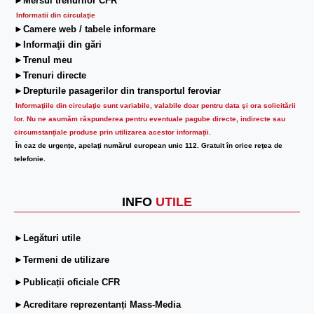
►Mersul trenurilor CFR
Informatii din circulaţie
►Camere web / tabele informare
►Informaţii din gări
►Trenul meu
►Trenuri directe
►Drepturile pasagerilor din transportul feroviar
Informaţiile din circulaţie sunt variabile, valabile doar pentru data şi ora solicitării
lor.
Nu ne asumăm răspunderea pentru eventuale pagube directe, indirecte sau
circumstanțiale produse prin utilizarea acestor informații.
În caz de urgenţe, apelaţi numărul european unic 112. Gratuit în orice reţea de
telefonie.
INFO
UTILE
►Legături utile
►Termeni de utilizare
►Publicații oficiale CFR
►Acreditare reprezentanți Mass-Media