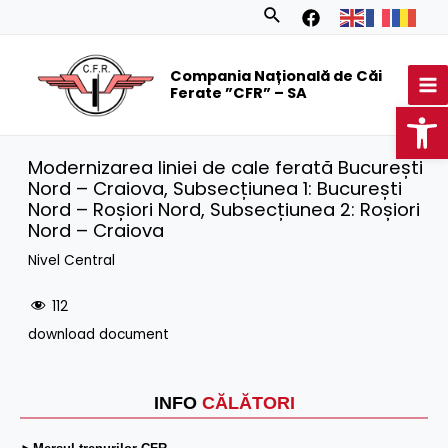
Skip
Search
to
MA
content
Compania Națională de Căi
M
Ferate ”CFR” – SA
Op
Modernizarea liniei de cale ferată București
Nord – Craiova, Subsecțiunea 1: București
Nord – Roșiori Nord, Subsecțiunea 2: Roșiori
Nord – Craiova
Nivel Central
112
download document
INFO
CĂLĂTORI