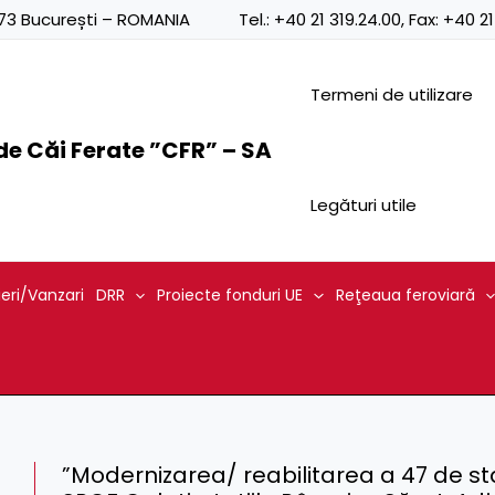
0873 București – ROMANIA
Tel.:
+40 21 319.24.00
, Fax:
+40 21
Termeni de utilizare
e Căi Ferate ”CFR” – SA
Legături utile
ieri/Vanzari
DRR
Proiecte fonduri UE
Reţeaua feroviară
”Modernizarea/ reabilitarea a 47 de st