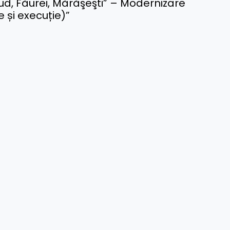
jud, Făurei, Mărăşeşti” – Modernizare
 și execuție)”