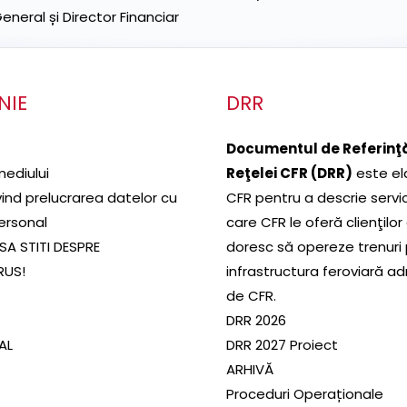
neral și Director Financiar
NIE
DRR
Documentul de Referinţă
mediului
Reţelei CFR (DRR)
este el
ivind prelucrarea datelor cu
CFR pentru a descrie servic
ersonal
care CFR le oferă clienţilor
SA STITI DESPRE
doresc să opereze trenuri
RUS!
infrastructura feroviară a
de CFR.
DRR 2026
SAL
DRR 2027 Proiect
ARHIVĂ
Proceduri Operaționale