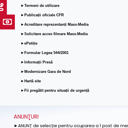
►Termeni de utilizare
►Publicații oficiale CFR
►Acreditare reprezentanți Mass-Media
►Solicitare acces filmare Mass-Media
►ePetiție
►Formular Legea 544/2001
►Informații Presă
►Modernizare Gara de Nord
►Hartă site
►Fii pregătit pentru situații de urgență
ANUNŢURI
►ANUNȚ de selecție pentru ocuparea a 1 post de memb