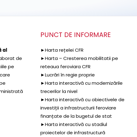
PUNCT DE INFORMARE
 al
►Harta rețelei CFR
aborat de
►Harta – Cresterea mobilitatii pe
iile pe
reteaua feroviara CFR
 care
►Lucrări în regie proprie
 pe
►Harta interactivă cu modernizările
dministrată
trecerilor la nivel
►Harta interactivă cu obiectivele de
investiții a infrastructurii feroviare
finanțate de la bugetul de stat
►Harta interactivă cu stadiul
proiectelor de infrastructură