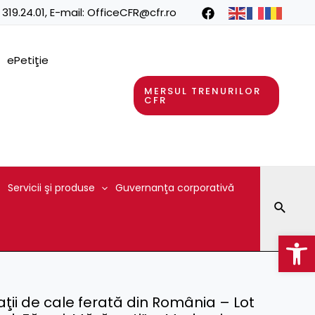
 319.24.01
, E-mail:
OfficeCFR@cfr.ro
ePetiţie
MERSUL TRENURILOR
CFR
Servicii şi produse
Guvernanţa corporativă
Searc
Op
aţii de cale ferată din România – Lot