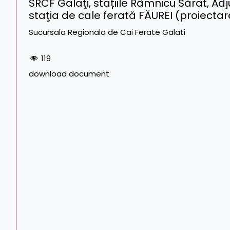
SRCF Galaţi, stațiile Râmnicu Sărat, Ad
staţia de cale ferată FĂUREI (proiectare
Sucursala Regionala de Cai Ferate Galati
119
download document