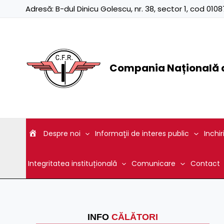
Skip
Adresă:
B-dul Dinicu Golescu, nr. 38, sector 1, cod 01
to
content
Compania Națională d
Despre noi
Informaţii de interes public
Inchir
Integritatea instituțională
Comunicare
Contact
INFO
CĂLĂTORI