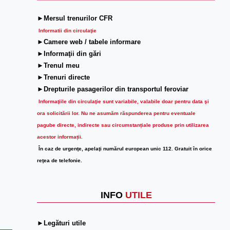
►Mersul trenurilor CFR
Informatii din circulaţie
►Camere web / tabele informare
►Informaţii din gări
►Trenul meu
►Trenuri directe
►Drepturile pasagerilor din transportul feroviar
Informaţiile din circulaţie sunt variabile, valabile doar pentru data şi
ora solicitării lor.
Nu ne asumăm răspunderea pentru eventuale
pagube directe, indirecte sau circumstanțiale produse prin utilizarea
acestor informații.
În caz de urgenţe, apelaţi numărul european unic 112. Gratuit în orice
reţea de telefonie.
INFO
UTILE
►Legături utile