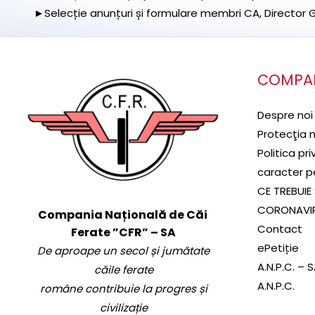
►Selecție anunțuri și formulare membri CA, Director Ge
COMPA
Despre noi
Protecţia 
Politica pr
caracter p
CE TREBUIE 
CORONAVI
Compania Națională de Căi
Contact
Ferate ”CFR” – SA
ePetiție
De aproape un secol și jumătate
A.N.P.C. – 
căile ferate
A.N.P.C.
române contribuie la progres și
civilizație