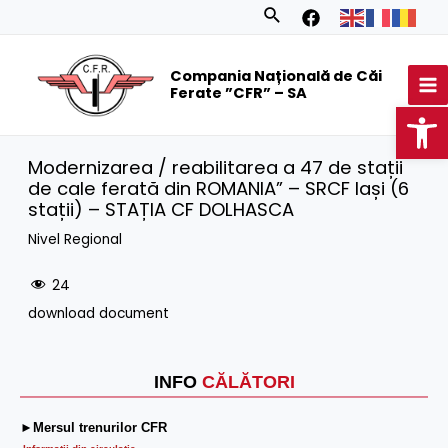
Skip
Search
to
MA
content
Compania Națională de Căi
M
Ferate ”CFR” – SA
Op
Modernizarea / reabilitarea a 47 de stații
de cale ferată din ROMANIA” – SRCF Iași (6
stații) – STAȚIA CF DOLHASCA
Nivel Regional
24
download document
INFO
CĂLĂTORI
►Mersul trenurilor CFR