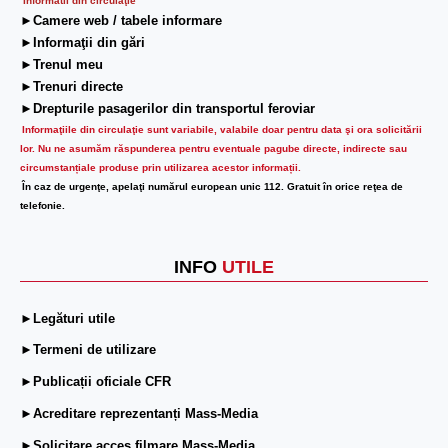
Informatii din circulaţie
►Camere web / tabele informare
►Informaţii din gări
►Trenul meu
►Trenuri directe
►Drepturile pasagerilor din transportul feroviar
Informaţiile din circulaţie sunt variabile, valabile doar pentru data şi ora solicitării
lor.
Nu ne asumăm răspunderea pentru eventuale pagube directe, indirecte sau
circumstanțiale produse prin utilizarea acestor informații.
În caz de urgenţe, apelaţi numărul european unic 112. Gratuit în orice reţea de
telefonie.
INFO
UTILE
►Legături utile
►Termeni de utilizare
►Publicații oficiale CFR
►Acreditare reprezentanți Mass-Media
►Solicitare acces filmare Mass-Media