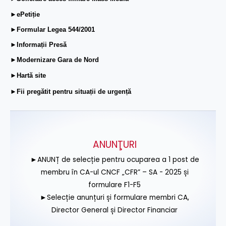
►ePetiție
►Formular Legea 544/2001
►Informații Presă
►Modernizare Gara de Nord
►Hartă site
►Fii pregătit pentru situații de urgență
ANUNŢURI
►ANUNȚ de selecție pentru ocuparea a 1 post de
membru în CA-ul CNCF „CFR” – SA - 2025 și
formulare F1-F5
►Selecție anunțuri și formulare membri CA,
Director General și Director Financiar