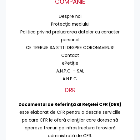
COMPANIE
Despre noi
Protecţia mediului
Politica privind prelucrarea datelor cu caracter
personal
CE TREBUIE SA STITI DESPRE CORONAVIRUS!
Contact
ePetiție
A.N.P.C. – SAL
A.N.P.C.
DRR
Documentul de Referinţă al Reţelei CFR (DRR)
este elaborat de CFR pentru a descrie serviciile
pe care CFR le oferă clienţilor care doresc să
opereze trenuri pe infrastructura feroviară
administrată de CFR.