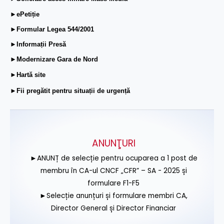
►ePetiție
►Formular Legea 544/2001
►Informații Presă
►Modernizare Gara de Nord
►Hartă site
►Fii pregătit pentru situații de urgență
ANUNŢURI
►ANUNȚ de selecție pentru ocuparea a 1 post de
membru în CA-ul CNCF „CFR” – SA - 2025 și
formulare F1-F5
►Selecție anunțuri și formulare membri CA,
Director General și Director Financiar