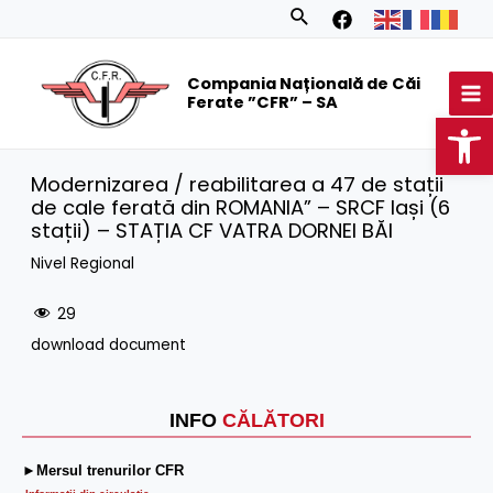
Skip
Search
to
MA
content
Compania Națională de Căi
M
Ferate ”CFR” – SA
Op
Modernizarea / reabilitarea a 47 de stații
de cale ferată din ROMANIA” – SRCF Iași (6
stații) – STAȚIA CF VATRA DORNEI BĂI
Nivel Regional
29
download document
INFO
CĂLĂTORI
►Mersul trenurilor CFR