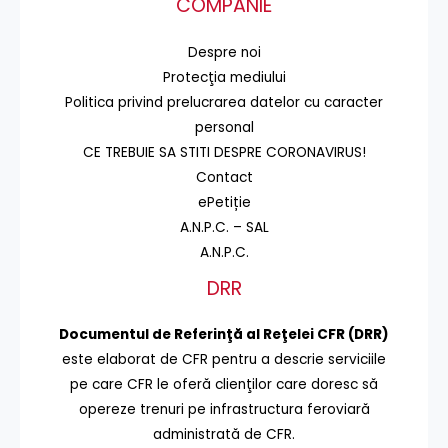
COMPANIE
Despre noi
Protecţia mediului
Politica privind prelucrarea datelor cu caracter
personal
CE TREBUIE SA STITI DESPRE CORONAVIRUS!
Contact
ePetiție
A.N.P.C. – SAL
A.N.P.C.
DRR
Documentul de Referinţă al Reţelei CFR (DRR)
este elaborat de CFR pentru a descrie serviciile
pe care CFR le oferă clienţilor care doresc să
opereze trenuri pe infrastructura feroviară
administrată de CFR.