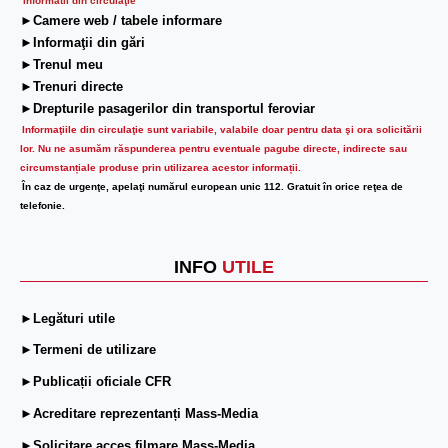
Informatii din circulaţie
►Camere web / tabele informare
►Informaţii din gări
►Trenul meu
►Trenuri directe
►Drepturile pasagerilor din transportul feroviar
Informaţiile din circulaţie sunt variabile, valabile doar pentru data şi ora solicitării
lor.
Nu ne asumăm răspunderea pentru eventuale pagube directe, indirecte sau
circumstanțiale produse prin utilizarea acestor informații.
În caz de urgenţe, apelaţi numărul european unic 112. Gratuit în orice reţea de
telefonie.
INFO
UTILE
►Legături utile
►Termeni de utilizare
►Publicații oficiale CFR
►Acreditare reprezentanți Mass-Media
►Solicitare acces filmare Mass-Media