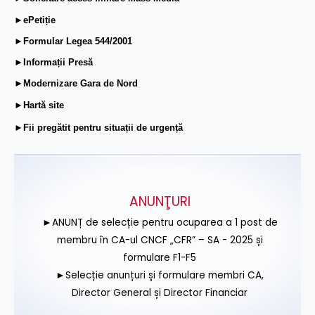
►ePetiție
►Formular Legea 544/2001
►Informații Presă
►Modernizare Gara de Nord
►Hartă site
►Fii pregătit pentru situații de urgență
ANUNŢURI
►ANUNȚ de selecție pentru ocuparea a 1 post de
membru în CA-ul CNCF „CFR” – SA - 2025 și
formulare F1-F5
►Selecție anunțuri și formulare membri CA,
Director General și Director Financiar