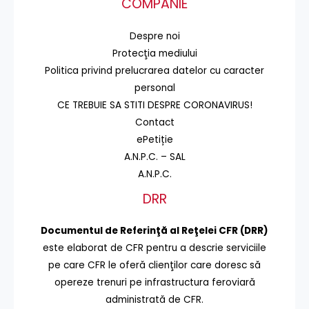
COMPANIE
Despre noi
Protecţia mediului
Politica privind prelucrarea datelor cu caracter
personal
CE TREBUIE SA STITI DESPRE CORONAVIRUS!
Contact
ePetiție
A.N.P.C. – SAL
A.N.P.C.
DRR
Documentul de Referinţă al Reţelei CFR (DRR)
este elaborat de CFR pentru a descrie serviciile
pe care CFR le oferă clienţilor care doresc să
opereze trenuri pe infrastructura feroviară
administrată de CFR.