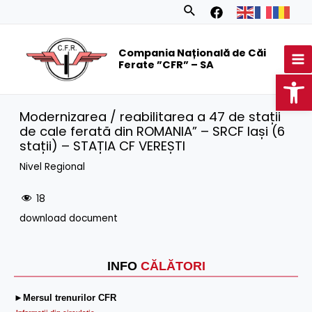
Skip
Search
to
MA
content
Compania Națională de Căi
M
Ferate ”CFR” – SA
Op
Modernizarea / reabilitarea a 47 de stații
de cale ferată din ROMANIA” – SRCF Iași (6
stații) – STAȚIA CF VEREȘTI
Nivel Regional
18
download document
INFO
CĂLĂTORI
►Mersul trenurilor CFR