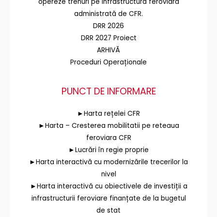
opereze trenuri pe infrastructura feroviară
administrată de CFR.
DRR 2026
DRR 2027 Proiect
ARHIVĂ
Proceduri Operaționale
PUNCT DE INFORMARE
►Harta rețelei CFR
►Harta – Cresterea mobilitatii pe reteaua
feroviara CFR
►Lucrări în regie proprie
►Harta interactivă cu modernizările trecerilor la
nivel
►Harta interactivă cu obiectivele de investiții a
infrastructurii feroviare finanțate de la bugetul
de stat