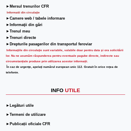
►Mersul trenurilor CFR
Informatii din circulaţie
►Camere web / tabele informare
►Informaţii din gări
►Trenul meu
►Trenuri directe
►Drepturile pasagerilor din transportul feroviar
Informaţiile din circulaţie sunt variabile, valabile doar pentru data şi ora solicitării
lor.
Nu ne asumăm răspunderea pentru eventuale pagube directe, indirecte sau
circumstanțiale produse prin utilizarea acestor informații.
În caz de urgenţe, apelaţi numărul european unic 112. Gratuit în orice reţea de
telefonie.
INFO
UTILE
►Legături utile
►Termeni de utilizare
►Publicații oficiale CFR