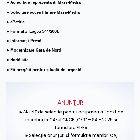
►Acreditare reprezentanți Mass-Media
►Solicitare acces filmare Mass-Media
►ePetiție
►Formular Legea 544/2001
►Informații Presă
►Modernizare Gara de Nord
►Hartă site
►Fii pregătit pentru situații de urgență
ANUNŢURI
►ANUNȚ de selecție pentru ocuparea a 1 post de
membru în CA-ul CNCF „CFR” – SA - 2025 și
formulare F1-F5
►Selecție anunțuri și formulare membri CA,