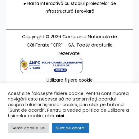
►Harta interactivă cu stadiul proiectelor de
infrastructură feroviară
Copyright © 2026 Compania Națională de
Căi Ferate ”CFR” – SA. Toate drepturile
rezervate.
Utilizare fișiere cookie
Termeni de utilizare
Acest site folosește fișiere cookie. Pentru continuarea
Contact
navigării este necesar să ne transmiteți acordul
asupra folosirii fișierelor cookie, prin click pe butonul
“Sunt de acord!”. Pentru a vedea politica de utilizare a
fișierelor cookie, click
aici
.
Ultima modificare a paginii 14/08/2019
Setări cookie-uri
Sunt de acord!