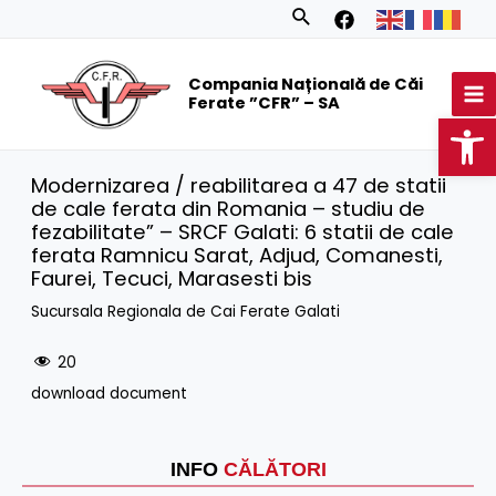
Skip
Search
to
MA
content
Compania Națională de Căi
M
Ferate ”CFR” – SA
Op
Modernizarea / reabilitarea a 47 de statii
de cale ferata din Romania – studiu de
fezabilitate” – SRCF Galati: 6 statii de cale
ferata Ramnicu Sarat, Adjud, Comanesti,
Faurei, Tecuci, Marasesti bis
Sucursala Regionala de Cai Ferate Galati
20
download document
INFO
CĂLĂTORI