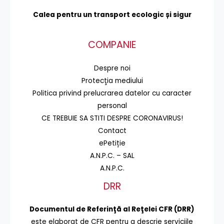
Calea pentru un transport
ecologic și sigur
COMPANIE
Despre noi
Protecţia mediului
Politica privind prelucrarea datelor cu caracter
personal
CE TREBUIE SA STITI DESPRE CORONAVIRUS!
Contact
ePetiție
A.N.P.C. – SAL
A.N.P.C.
DRR
Documentul de Referinţă al Reţelei CFR (DRR)
este elaborat de CFR pentru a descrie serviciile