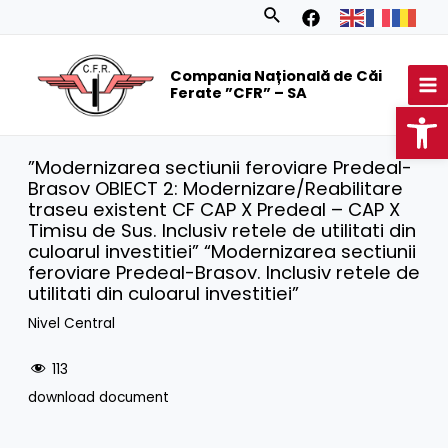
Skip
Search
to
MA
content
Compania Națională de Căi
M
Ferate ”CFR” – SA
Op
”Modernizarea sectiunii feroviare Predeal-
Brasov OBIECT 2: Modernizare/Reabilitare
traseu existent CF CAP X Predeal – CAP X
Timisu de Sus. Inclusiv retele de utilitati din
culoarul investitiei” “Modernizarea sectiunii
feroviare Predeal-Brasov. Inclusiv retele de
utilitati din culoarul investitiei”
Nivel Central
113
download document