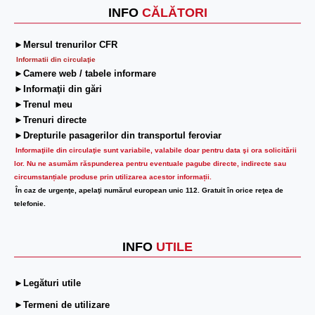
INFO
CĂLĂTORI
►Mersul trenurilor CFR
Informatii din circulaţie
►Camere web / tabele informare
►Informaţii din gări
►Trenul meu
►Trenuri directe
►Drepturile pasagerilor din transportul feroviar
Informaţiile din circulaţie sunt variabile, valabile doar pentru data şi ora solicitării
lor.
Nu ne asumăm răspunderea pentru eventuale pagube directe, indirecte sau
circumstanțiale produse prin utilizarea acestor informații.
În caz de urgenţe, apelaţi numărul european unic 112. Gratuit în orice reţea de
telefonie.
INFO
UTILE
►Legături utile
►Termeni de utilizare