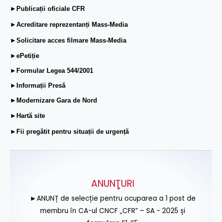
►Publicații oficiale CFR
►Acreditare reprezentanți Mass-Media
►Solicitare acces filmare Mass-Media
►ePetiție
►Formular Legea 544/2001
►Informații Presă
►Modernizare Gara de Nord
►Hartă site
►Fii pregătit pentru situații de urgență
ANUNŢURI
►ANUNȚ de selecție pentru ocuparea a 1 post de
membru în CA-ul CNCF „CFR” – SA - 2025 și