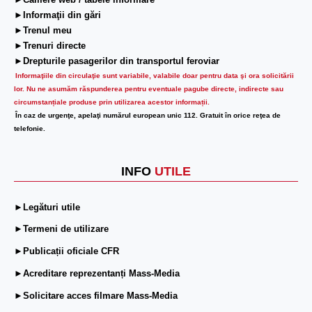
►Camere web / tabele informare
►Informaţii din gări
►Trenul meu
►Trenuri directe
►Drepturile pasagerilor din transportul feroviar
Informaţiile din circulaţie sunt variabile, valabile doar pentru data şi ora solicitării
lor.
Nu ne asumăm răspunderea pentru eventuale pagube directe, indirecte sau
circumstanțiale produse prin utilizarea acestor informații.
În caz de urgenţe, apelaţi numărul european unic 112. Gratuit în orice reţea de
telefonie.
INFO
UTILE
►Legături utile
►Termeni de utilizare
►Publicații oficiale CFR
►Acreditare reprezentanți Mass-Media
►Solicitare acces filmare Mass-Media