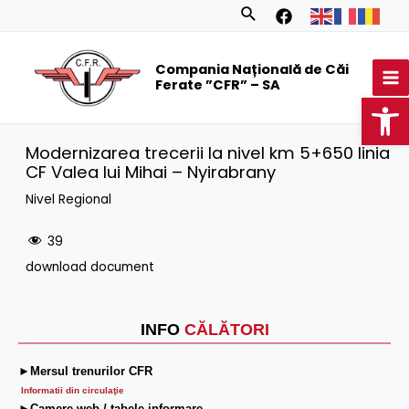
Skip
Search
to
MA
content
Compania Națională de Căi
M
Ferate ”CFR” – SA
Op
Modernizarea trecerii la nivel km 5+650 linia
CF Valea lui Mihai – Nyirabrany
Nivel Regional
39
download document
INFO
CĂLĂTORI
►Mersul trenurilor CFR
Informatii din circulaţie