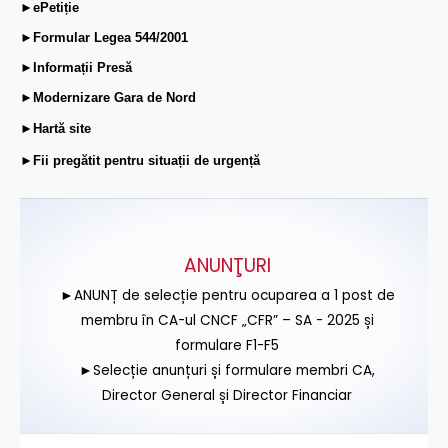
►ePetiție
►Formular Legea 544/2001
►Informații Presă
►Modernizare Gara de Nord
►Hartă site
►Fii pregătit pentru situații de urgență
ANUNŢURI
►ANUNȚ de selecție pentru ocuparea a 1 post de
membru în CA-ul CNCF „CFR” – SA - 2025 și
formulare F1-F5
►Selecție anunțuri și formulare membri CA,
Director General și Director Financiar