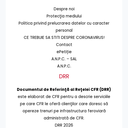
Despre noi
Protecţia mediului
Politica privind prelucrarea datelor cu caracter
personal
CE TREBUIE SA STITI DESPRE CORONAVIRUS!
Contact
ePetiție
A.N.P.C. – SAL
A.N.P.C.
DRR
Documentul de Referinţă al Reţelei CFR (DRR)
este elaborat de CFR pentru a descrie serviciile
pe care CFR le oferă clienţilor care doresc să
opereze trenuri pe infrastructura feroviară
administrată de CFR.
DRR 2026