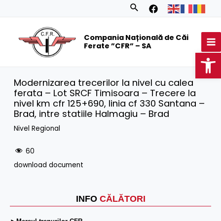
Skip
Search
to
MA
content
Compania Națională de Căi
M
Ferate ”CFR” – SA
Op
Modernizarea trecerilor la nivel cu calea
ferata – Lot SRCF Timisoara – Trecere la
nivel km cfr 125+690, linia cf 330 Santana –
Brad, intre statiile Halmagiu – Brad
Nivel Regional
60
download document
INFO
CĂLĂTORI