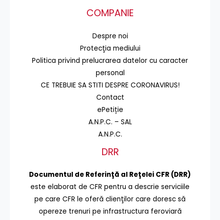
COMPANIE
Despre noi
Protecţia mediului
Politica privind prelucrarea datelor cu caracter
personal
CE TREBUIE SA STITI DESPRE CORONAVIRUS!
Contact
ePetiție
A.N.P.C. – SAL
A.N.P.C.
DRR
Documentul de Referinţă al Reţelei CFR (DRR)
este elaborat de CFR pentru a descrie serviciile
pe care CFR le oferă clienţilor care doresc să
opereze trenuri pe infrastructura feroviară