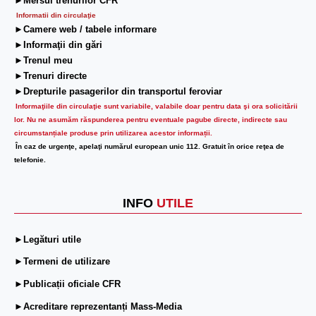
►Mersul trenurilor CFR
Informatii din circulaţie
►Camere web / tabele informare
►Informaţii din gări
►Trenul meu
►Trenuri directe
►Drepturile pasagerilor din transportul feroviar
Informaţiile din circulaţie sunt variabile, valabile doar pentru data şi ora solicitării
lor.
Nu ne asumăm răspunderea pentru eventuale pagube directe, indirecte sau
circumstanțiale produse prin utilizarea acestor informații.
În caz de urgenţe, apelaţi numărul european unic 112. Gratuit în orice reţea de
telefonie.
INFO
UTILE
►Legături utile
►Termeni de utilizare
►Publicații oficiale CFR
►Acreditare reprezentanți Mass-Media