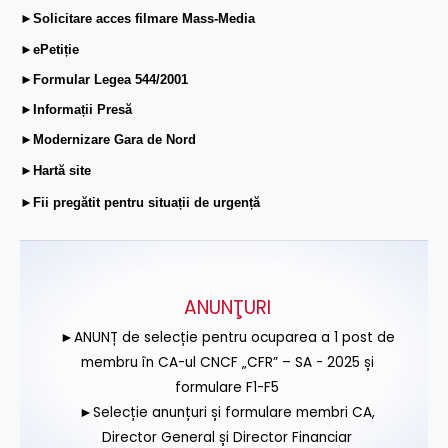
►Solicitare acces filmare Mass-Media
►ePetiție
►Formular Legea 544/2001
►Informații Presă
►Modernizare Gara de Nord
►Hartă site
►Fii pregătit pentru situații de urgență
ANUNŢURI
►ANUNȚ de selecție pentru ocuparea a 1 post de
membru în CA-ul CNCF „CFR” – SA - 2025 și
formulare F1-F5
►Selecție anunțuri și formulare membri CA,
Director General și Director Financiar