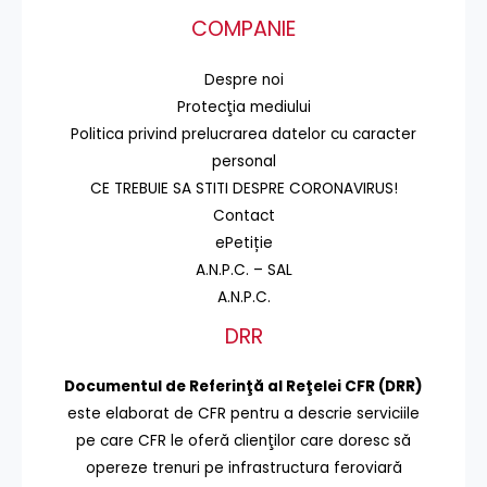
COMPANIE
Despre noi
Protecţia mediului
Politica privind prelucrarea datelor cu caracter
personal
CE TREBUIE SA STITI DESPRE CORONAVIRUS!
Contact
ePetiție
A.N.P.C. – SAL
A.N.P.C.
DRR
Documentul de Referinţă al Reţelei CFR (DRR)
este elaborat de CFR pentru a descrie serviciile
pe care CFR le oferă clienţilor care doresc să
opereze trenuri pe infrastructura feroviară