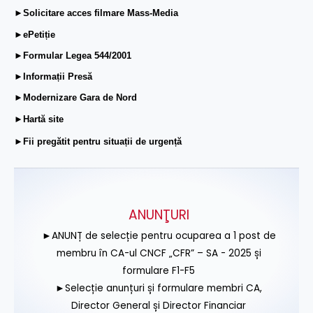
►Solicitare acces filmare Mass-Media
►ePetiție
►Formular Legea 544/2001
►Informații Presă
►Modernizare Gara de Nord
►Hartă site
►Fii pregătit pentru situații de urgență
ANUNŢURI
►ANUNȚ de selecție pentru ocuparea a 1 post de
membru în CA-ul CNCF „CFR” – SA - 2025 și
formulare F1-F5
►Selecție anunțuri și formulare membri CA,
Director General și Director Financiar