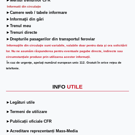
►Mersul trenurilor CFR
Informatii din circulaţie
►Camere web / tabele informare
►Informaţii din gări
►Trenul meu
►Trenuri directe
►Drepturile pasagerilor din transportul feroviar
Informaţiile din circulaţie sunt variabile, valabile doar pentru data şi ora solicitării
lor.
Nu ne asumăm răspunderea pentru eventuale pagube directe, indirecte sau
circumstanțiale produse prin utilizarea acestor informații.
În caz de urgenţe, apelaţi numărul european unic 112. Gratuit în orice reţea de
telefonie.
INFO
UTILE
►Legături utile
►Termeni de utilizare
►Publicații oficiale CFR
►Acreditare reprezentanți Mass-Media