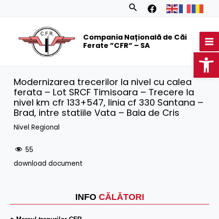
Skip
Search
to
MA
content
Compania Națională de Căi
M
Ferate ”CFR” – SA
Op
Modernizarea trecerilor la nivel cu calea
ferata – Lot SRCF Timisoara – Trecere la
nivel km cfr 133+547, linia cf 330 Santana –
Brad, intre statiile Vata – Baia de Cris
Nivel Regional
55
download document
INFO
CĂLĂTORI