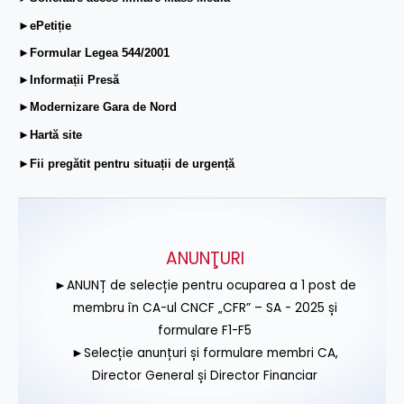
►ePetiție
►Formular Legea 544/2001
►Informații Presă
►Modernizare Gara de Nord
►Hartă site
►Fii pregătit pentru situații de urgență
ANUNŢURI
►ANUNȚ de selecție pentru ocuparea a 1 post de
membru în CA-ul CNCF „CFR” – SA - 2025 și
formulare F1-F5
►Selecție anunțuri și formulare membri CA,
Director General și Director Financiar