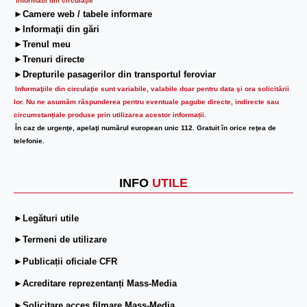
Informatii din circulaţie
►Camere web / tabele informare
►Informaţii din gări
►Trenul meu
►Trenuri directe
►Drepturile pasagerilor din transportul feroviar
Informaţiile din circulaţie sunt variabile, valabile doar pentru data şi ora solicitării
lor.
Nu ne asumăm răspunderea pentru eventuale pagube directe, indirecte sau
circumstanțiale produse prin utilizarea acestor informații.
În caz de urgenţe, apelaţi numărul european unic 112. Gratuit în orice reţea de
telefonie.
INFO
UTILE
►Legături utile
►Termeni de utilizare
►Publicații oficiale CFR
►Acreditare reprezentanți Mass-Media
►Solicitare acces filmare Mass-Media