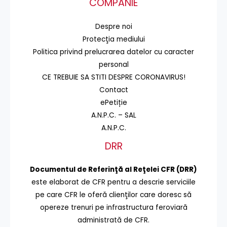
COMPANIE
Despre noi
Protecţia mediului
Politica privind prelucrarea datelor cu caracter
personal
CE TREBUIE SA STITI DESPRE CORONAVIRUS!
Contact
ePetiție
A.N.P.C. – SAL
A.N.P.C.
DRR
Documentul de Referinţă al Reţelei CFR (DRR)
este elaborat de CFR pentru a descrie serviciile
pe care CFR le oferă clienţilor care doresc să
opereze trenuri pe infrastructura feroviară
administrată de CFR.