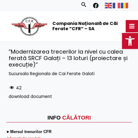
Skip
Search
to
MA
content
Compania Națională de Căi
M
Ferate ”CFR” – SA
Op
”Modernizarea trecerilor la nivel cu calea
ferată SRCF Galați – 13 loturi (proiectare și
execuție)”
Sucursala Regionala de Cai Ferate Galati
42
download document
INFO
CĂLĂTORI
►Mersul trenurilor CFR