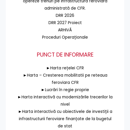
opereze trenuri pe infrastructura feroviară
administrată de CFR.
DRR 2026
DRR 2027 Proiect
ARHIVĂ
Proceduri Operaționale
PUNCT DE INFORMARE
►Harta rețelei CFR
►Harta – Cresterea mobilitatii pe reteaua
feroviara CFR
►Lucrări în regie proprie
►Harta interactivă cu modernizările trecerilor la
nivel
►Harta interactivă cu obiectivele de investiții a
infrastructurii feroviare finanțate de la bugetul
de stat