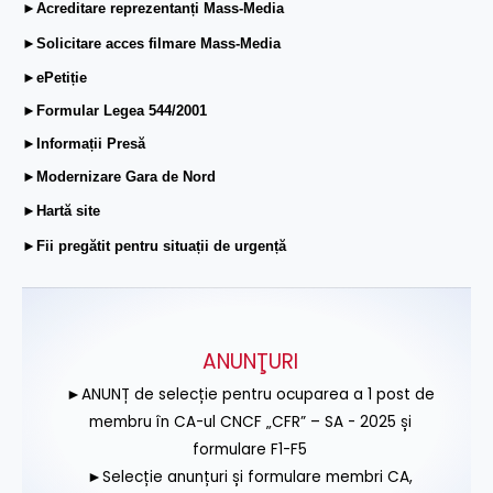
►Acreditare reprezentanți Mass-Media
►Solicitare acces filmare Mass-Media
►ePetiție
►Formular Legea 544/2001
►Informații Presă
►Modernizare Gara de Nord
►Hartă site
►Fii pregătit pentru situații de urgență
ANUNŢURI
►ANUNȚ de selecție pentru ocuparea a 1 post de
membru în CA-ul CNCF „CFR” – SA - 2025 și
formulare F1-F5
►Selecție anunțuri și formulare membri CA,