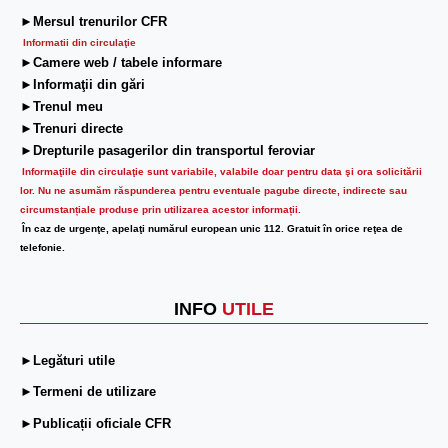
►Mersul trenurilor CFR
Informatii din circulaţie
►Camere web / tabele informare
►Informaţii din gări
►Trenul meu
►Trenuri directe
►Drepturile pasagerilor din transportul feroviar
Informaţiile din circulaţie sunt variabile, valabile doar pentru data şi ora solicitării
lor.
Nu ne asumăm răspunderea pentru eventuale pagube directe, indirecte sau
circumstanțiale produse prin utilizarea acestor informații.
În caz de urgenţe, apelaţi numărul european unic 112. Gratuit în orice reţea de
telefonie.
INFO
UTILE
►Legături utile
►Termeni de utilizare
►Publicații oficiale CFR