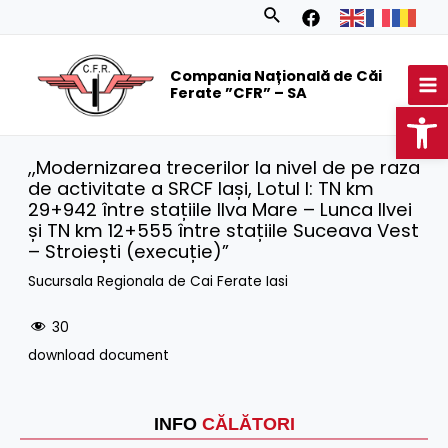
Skip
Search
to
MA
content
Compania Națională de Căi
M
Ferate ”CFR” – SA
Op
,,Modernizarea trecerilor la nivel de pe raza
de activitate a SRCF Iași, Lotul I: TN km
29+942 între stațiile Ilva Mare – Lunca Ilvei
și TN km 12+555 între stațiile Suceava Vest
– Stroiești (execuție)”
Sucursala Regionala de Cai Ferate Iasi
30
download document
INFO
CĂLĂTORI