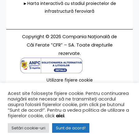
►Harta interactivă cu stadiul proiectelor de
infrastructură feroviară
Copyright © 2026 Compania Națională de
Căi Ferate ”CFR” – SA. Toate drepturile
rezervate.
Utilizare fișiere cookie
Termeni de utilizare
Acest site folosește fișiere cookie. Pentru continuarea
Contact
navigării este necesar să ne transmiteți acordul
asupra folosirii fișierelor cookie, prin click pe butonul
“Sunt de acord!”. Pentru a vedea politica de utilizare a
fișierelor cookie, click
aici
.
Ultima modificare a paginii 15/04/2024
Setări cookie-uri
Sunt de acord!