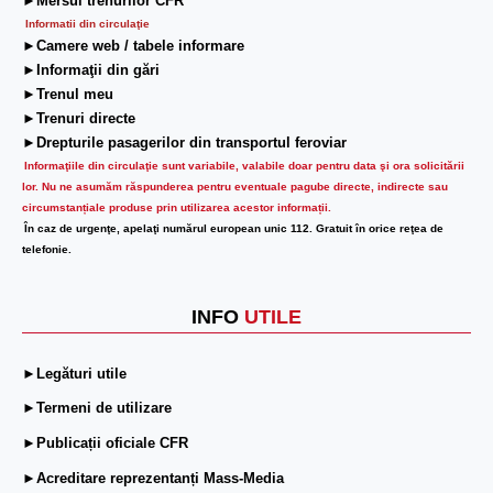
►Mersul trenurilor CFR
Informatii din circulaţie
►Camere web / tabele informare
►Informaţii din gări
►Trenul meu
►Trenuri directe
►Drepturile pasagerilor din transportul feroviar
Informaţiile din circulaţie sunt variabile, valabile doar pentru data şi ora solicitării
lor.
Nu ne asumăm răspunderea pentru eventuale pagube directe, indirecte sau
circumstanțiale produse prin utilizarea acestor informații.
În caz de urgenţe, apelaţi numărul european unic 112. Gratuit în orice reţea de
telefonie.
INFO
UTILE
►Legături utile
►Termeni de utilizare
►Publicații oficiale CFR
►Acreditare reprezentanți Mass-Media