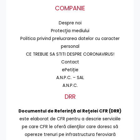
COMPANIE
Despre noi
Protecţia mediului
Politica privind prelucrarea datelor cu caracter
personal
CE TREBUIE SA STITI DESPRE CORONAVIRUS!
Contact
ePetiție
A.N.P.C. – SAL
A.N.P.C.
DRR
Documentul de Referinţă al Reţelei CFR (DRR)
este elaborat de CFR pentru a descrie serviciile
pe care CFR le oferă clienţilor care doresc să
opereze trenuri pe infrastructura feroviară