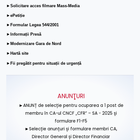
►Solicitare acces filmare Mass-Media
►ePetiție
►Formular Legea 544/2001
►Informații Presă
►Modernizare Gara de Nord
►Hartă site
►Fii pregătit pentru situații de urgență
ANUNŢURI
►ANUNȚ de selecție pentru ocuparea a 1 post de
membru în CA-ul CNCF „CFR” – SA - 2025 și
formulare F1-F5
►Selecție anunțuri și formulare membri CA,
Director General și Director Financiar