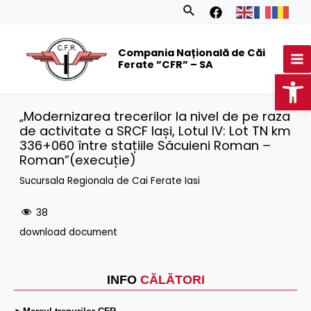
Skip
Search
to
MA
content
Compania Națională de Căi
M
Ferate ”CFR” – SA
Op
„Modernizarea trecerilor la nivel de pe raza
de activitate a SRCF Iași, Lotul IV: Lot TN km
336+060 între stațiile Săcuieni Roman –
Roman”(execuție)
Sucursala Regionala de Cai Ferate Iasi
38
download document
INFO
CĂLĂTORI