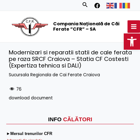
Skip
Search
to
MA
content
Compania Națională de Căi
M
Ferate ”CFR” – SA
Op
Modernizari si reparatii statii de cale ferata
pe raza SRCF Craiova – Statia CF Costesti
(Expertiza tehnica si DALI)
Sucursala Regionala de Cai Ferate Craiova
76
download document
INFO
CĂLĂTORI
►Mersul trenurilor CFR