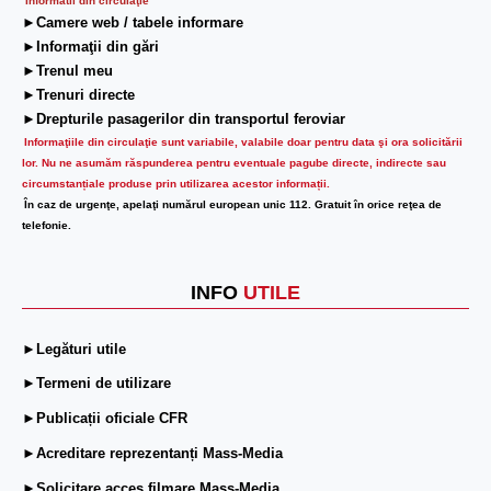
Informatii din circulaţie
►Camere web / tabele informare
►Informaţii din gări
►Trenul meu
►Trenuri directe
►Drepturile pasagerilor din transportul feroviar
Informaţiile din circulaţie sunt variabile, valabile doar pentru data şi ora solicitării
lor.
Nu ne asumăm răspunderea pentru eventuale pagube directe, indirecte sau
circumstanțiale produse prin utilizarea acestor informații.
În caz de urgenţe, apelaţi numărul european unic 112. Gratuit în orice reţea de
telefonie.
INFO
UTILE
►Legături utile
►Termeni de utilizare
►Publicații oficiale CFR
►Acreditare reprezentanți Mass-Media
►Solicitare acces filmare Mass-Media