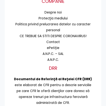
COMPANIE
Despre noi
Protecţia mediului
Politica privind prelucrarea datelor cu caracter
personal
CE TREBUIE SA STITI DESPRE CORONAVIRUS!
Contact
ePetiție
A.N.P.C. – SAL
A.N.P.C.
DRR
Documentul de Referinţă al Reţelei CFR (DRR)
este elaborat de CFR pentru a descrie serviciile
pe care CFR le oferă clienţilor care doresc să
opereze trenuri pe infrastructura feroviară
administrată de CFR.