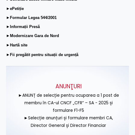
►ePetiție
►Formular Legea 544/2001
►Informații Presă
►Modernizare Gara de Nord
►Hartă site
►Fii pregătit pentru situații de urgență
ANUNŢURI
►ANUNȚ de selecție pentru ocuparea a 1 post de
membru în CA-ul CNCF „CFR” – SA - 2025 și
formulare F1-F5
►Selecție anunțuri și formulare membri CA,
Director General și Director Financiar