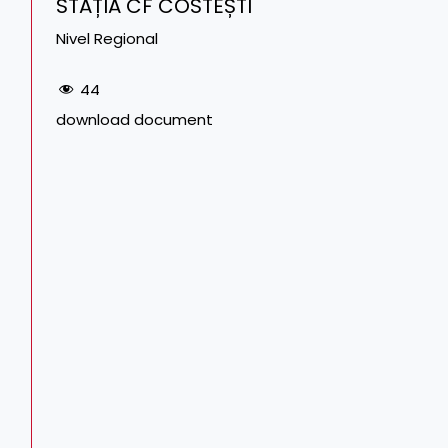
STAȚIA CF COSTEȘTI
Nivel Regional
44
download document