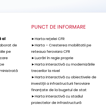
PUNCT DE INFORMARE
 al
►Harta rețelei CFR
aborat de
►Harta – Cresterea mobilitatii pe
iile pe
reteaua feroviara CFR
 care
►Lucrări în regie proprie
 pe
►Harta interactivă cu modernizările
dministrată
trecerilor la nivel
►Harta interactivă cu obiectivele de
investiții a infrastructurii feroviare
finanțate de la bugetul de stat
►Harta interactivă cu stadiul
proiectelor de infrastructură