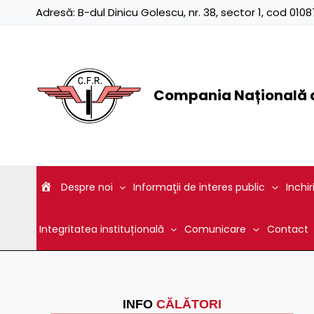
Skip
Adresă:
B-dul Dinicu Golescu, nr. 38, sector 1, cod 01
to
content
Compania Națională d
Despre noi
Informaţii de interes public
Inchir
Integritatea instituțională
Comunicare
Contact
INFO
CĂLĂTORI