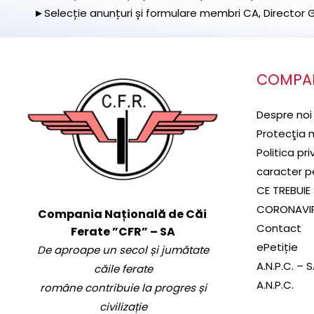
►Selecție anunțuri și formulare membri CA, Director Ge
COMPA
Despre noi
Protecţia 
Politica pr
caracter p
CE TREBUIE 
CORONAVI
Compania Națională de Căi
Contact
Ferate ”CFR” – SA
ePetiție
De aproape un secol și jumătate
A.N.P.C. – 
căile ferate
A.N.P.C.
române contribuie la progres și
civilizație