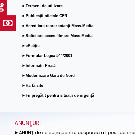
►Termeni de utilizare
►Publicații oficiale CFR
►Acreditare reprezentanți Mass-Media
►Solicitare acces filmare Mass-Media
►ePetiție
►Formular Legea 544/2001
►Informații Presă
►Modernizare Gara de Nord
►Hartă site
►Fii pregătit pentru situații de urgență
ANUNŢURI
►ANUNȚ de selecție pentru ocuparea a 1 post de memb