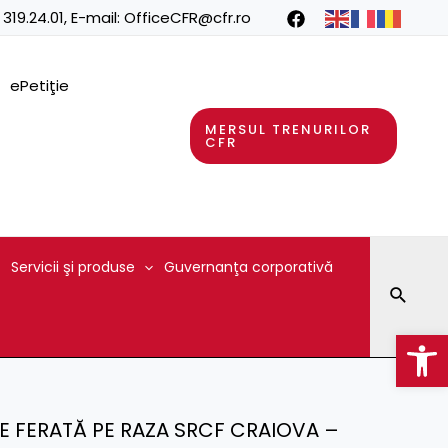
 319.24.01
, E-mail:
OfficeCFR@cfr.ro
ePetiţie
MERSUL TRENURILOR
CFR
Servicii şi produse
Guvernanţa corporativă
Searc
Op
LE FERATĂ PE RAZA SRCF CRAIOVA –