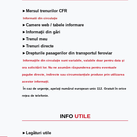
►Mersul trenurilor CFR
Informatii din circulaţie
►Camere web / tabele informare
►Informaţii din gări
►Trenul meu
►Trenuri directe
►Drepturile pasagerilor din transportul feroviar
Informaţiile din circulaţie sunt variabile, valabile doar pentru data şi
ora solicitării lor.
Nu ne asumăm răspunderea pentru eventuale
pagube directe, indirecte sau circumstanțiale produse prin utilizarea
acestor informații.
În caz de urgenţe, apelaţi numărul european unic 112. Gratuit în orice
reţea de telefonie.
INFO
UTILE
►Legături utile