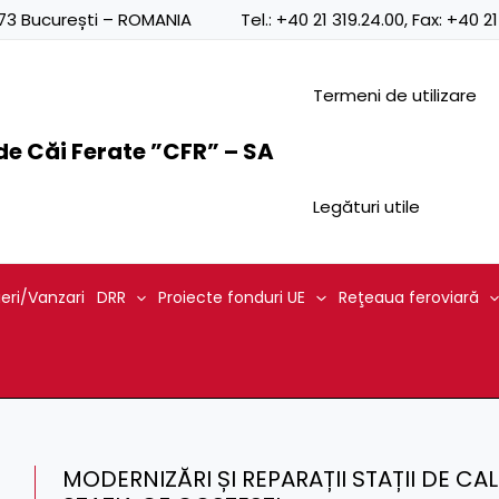
0873 București – ROMANIA
Tel.:
+40 21 319.24.00
, Fax:
+40 21
Termeni de utilizare
e Căi Ferate ”CFR” – SA
Legături utile
ieri/Vanzari
DRR
Proiecte fonduri UE
Reţeaua feroviară
MODERNIZĂRI ȘI REPARAȚII STAȚII DE CA