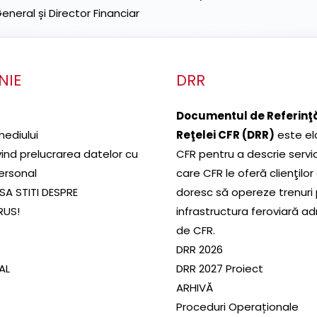
neral și Director Financiar
NIE
DRR
Documentul de Referinţă
mediului
Reţelei CFR (DRR)
este el
ivind prelucrarea datelor cu
CFR pentru a descrie servic
ersonal
care CFR le oferă clienţilor
SA STITI DESPRE
doresc să opereze trenuri
RUS!
infrastructura feroviară a
de CFR.
DRR 2026
SAL
DRR 2027 Proiect
ARHIVĂ
Proceduri Operaționale